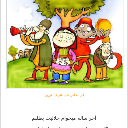
اس ام اس های طنز عید نوروز
آخر ساله میخوام حلالیت بطلبم