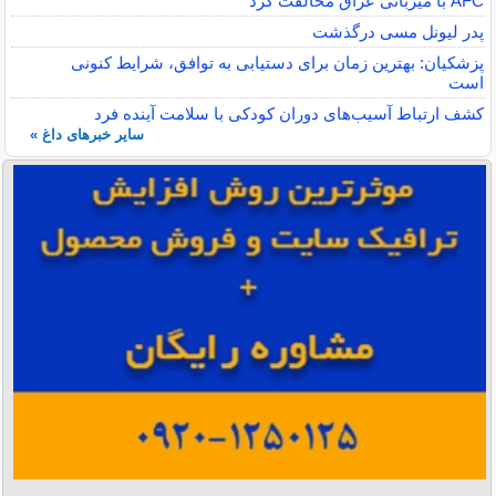
AFC با میزبانی عراق مخالفت کرد
پدر لیونل مسی درگذشت
پزشکیان: بهترین زمان برای دستیابی به توافق، شرایط کنونی
است
کشف ارتباط آسیب‌های دوران کودکی با سلامت آینده فرد
سایر خبرهای داغ »