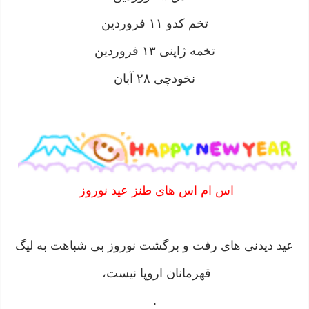
تخم کدو ١١ فروردین
تخمه ژاپنى ١٣ فروردین
نخودچى ٢٨ آبان
اس ام اس های طنز عید نوروز
عيد ديدنى هاى رفت و برگشت نوروز بى شباهت به ليگ
قهرمانان اروپا نيست،
.