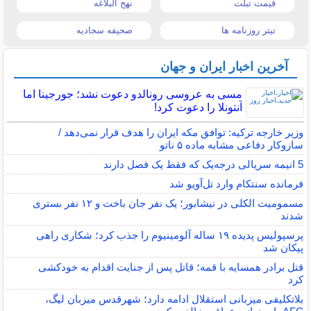
قیمت تبلت
نهج البلاغه
تیتر روزنامه ها
صحیفه سجادیه
آخرین اخبار ایران و جهان
مسی به عروسی رونالدو دعوت نشد؛ جورجینا اما
آنتونلا را دعوت کرد!
وزیر خارجه ترکیه: توافق مکه ایران را هدف قرار نمی‌دهد /
سازوکار دفاعی مشابه ماده ۵ ناتو
5 انیمه سریالی درجه‌یک که فقط یک فصل دارند
فرمانده سنتکام وارد تل‌آویو شد
مسمومیت الکلی در نیشابور؛ یک نفر جان باخت و ۱۲ نفر بستری
شدند
پرسپولیس پدیده ۱۹ ساله آلومینیوم را جذب کرد؛ شکاری راهی
پیکان شد
قتل برادر همسایه با قمه؛ قاتل پس از جنایت اقدام به خودکشی
کرد
بلاتکلیفی میزبانی استقلال ادامه دارد؛ شهرقدس میزبان لیگ،