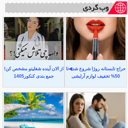
حراج تابستانه روژا شروع شد◀تا
از الان آینده شغلیتو مشخص کن!
50% تخفیف لوازم آرایشی
جمع بندی کنکور1405