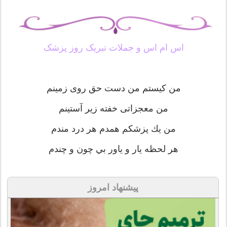
اس ام اس و جملات تبریک روز پزشک
من كيستم من دست حق روی زمينم
من معجزاتی خفته زير آستينم
من يك پزشكم همدم هر درد مندم
هر لحظه يار و ياور بي چون و چندم
پیشنهاد امروز