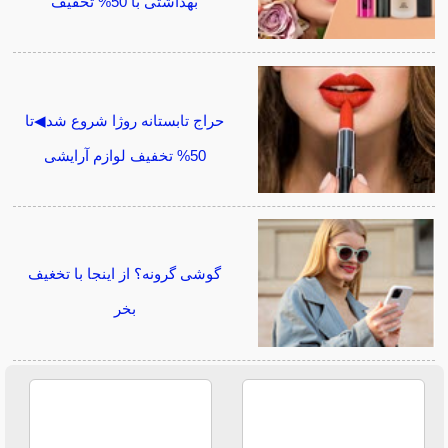
بهداشتی با 50% تخفیف
حراج تابستانه روژا شروع شد◀تا
50% تخفیف لوازم آرایشی
گوشی گرونه؟ از اینجا با تخغیف
بخر