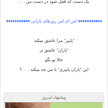
یک دست که قفل شود در دست من . . .
♦♦♦♦♦♦♦♦♦♦♦ اس ام اس روزهای بارانی ♦♦♦♦♦♦♦♦♦♦♦
“پاییز” مرا عاشق میکند
“باران” عاشق تر
حالا تو بگو
این “باران پاییزی” با من چه میکند . . . ؟
پیشنهاد امروز