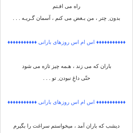
راه می افـتم
بدون ِ چتر ، من بـغض می کنم ، آسمان گـریـه . . .
♦♦♦♦♦♦♦♦♦♦♦ اس ام اس روزهای بارانی ♦♦♦♦♦♦♦♦♦♦♦
باران که می زند ، هـمه چیز تازه می شود
حتّی داغِ نبودن ِ تو . . .
♦♦♦♦♦♦♦♦♦♦♦ اس ام اس روزهای بارانی ♦♦♦♦♦♦♦♦♦♦♦
دیشب که باران آمد ، میخواستم سراغت را بگیرم