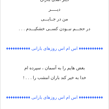
دیـــــر
من در جــایـــی
در حجـــم نبــودن کســی خشکیـــدم . . .
♦♦♦♦♦♦♦♦♦♦♦ اس ام اس روزهای بارانی ♦♦♦♦♦♦♦♦♦♦♦
بغض هایم را به آسمان ، سپرده ام
خدا به خیر کند باران امشب را . . . !
♦♦♦♦♦♦♦♦♦♦♦ اس ام اس روزهای بارانی ♦♦♦♦♦♦♦♦♦♦♦