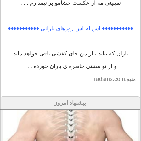
نمیبینی مه از عکست چشامو بر نیمدارم . . .
♦♦♦♦♦♦♦♦♦♦♦ اس ام اس روزهای بارانی ♦♦♦♦♦♦♦♦♦♦♦
باران که بیاید ، از من جای کفشی باقی خواهد ماند
و از تو مشتی خاطره ی باران خورده . . .
منبع:radsms.com
پیشنهاد امروز