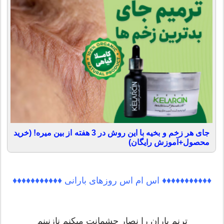
جای هر زخم و بخیه با این روش در 3 هفته از بین میره! (خرید
محصول+آموزش رایگان)
♦♦♦♦♦♦♦♦♦♦♦ اس ام اس روزهای بارانی ♦♦♦♦♦♦♦♦♦♦♦
ترنم باران را نصار چشمانت میکنم نازنینم