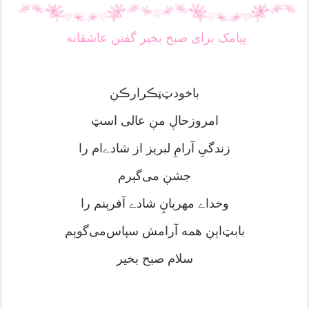
پیامک برای صبح بخیر گفتن عاشقانه
باخودټ‌ټڪرارڪڹ
امروزحاڸ مڹ عالی اسټ
زندگیِ آرامِ لبرٻز از شادےام را
جشڹ می‌گٻرم
وخداے مهرباڹِ شادے آفرٻنم را
بابټ‌اٻڹ همه آرامش سپاس‌می‌گوٻم
سلام صبح بخیر