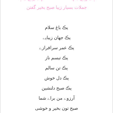
جملات بسیار زیبا صبح بخیر گفتن
یڪ باغ سلام
یڪ جهان زیبایے
یڪ عمر سرافرازے
یڪ تبسم ناز
یڪ تن سالم
یڪ دل خوش
یڪ صبح دلنشین
آرزوے من براے شما
صبح تون بخیر و خوشی