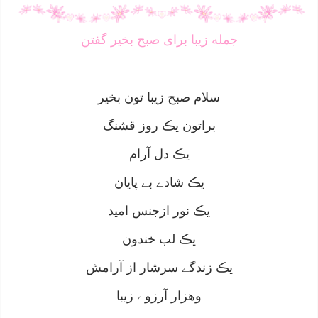
جمله زیبا برای صبح بخیر گفتن
سلام صبح زیبا تون بخیر
براتون یڪ روز قشنگ
یڪ دل آرام
یڪ شادے بے پایان
یڪ نور ازجنس امید
یڪ لب خندون
یڪ زندگے سرشار از آرامش
وهزار آرزوے زیبا