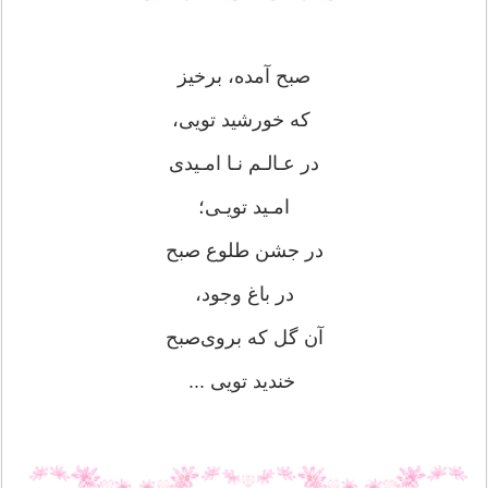
صبح آمده، برخیز
که خورشید تویی،
در عـالـم نـا امـیدی
امـید تویـی؛
در جشن طلوع صبح
در باغ وجود،
آن ‌‌گل ‌‌که ‌‌بروی‌‌صبح ‌
خندید‌‌ تویی ...