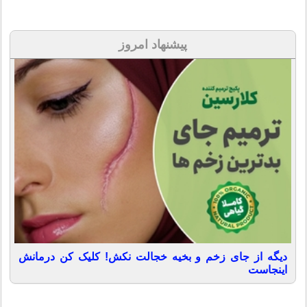
پیشنهاد امروز
دیگه از جای زخم و بخیه خجالت نکش! کلیک کن درمانش
اینجاست