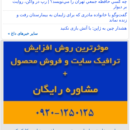
چه كسي حافظه جمعي تهران را مي‌نويسد؟ | رپ در واگن، روايت
بر ديوار
گفت‌وگو با خانواده مادری که برای زایمان به بیمارستان رفت و
زنده نماند
هشدار چین به ژاپن: با آتش بازی نکنید
سایر خبرهای داغ »