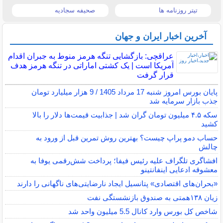
تیتر روزنامه ها
صحیفه سجادیه
آخرین اخبار ایران و جهان
عراقچی: بازگشایی تنگه هرمز منوط به جبران اقدام
آمریکا است | یک کشتی اماراتی در تنگه هرمز هدف
قرار گرفت
پایان بورس امروز شنبه 17 مرداد 1405 / 9 هزار میلیارد تومان
جذب بازار سرمایه شد
سکه ۴.۵ میلیون تومان گران شد | جذابیت قیمت‌ها دلار را بالا
کشید
حساب دمو پراپ چیست؟ بهترین روش تمرین قبل از ورود به
چالش
افشاگری تلگراف علیه رئیس فیفا؛ پرداخت شش‌رقمی یوفا به
معشوقه ادعایی اینفانتینو
«بحران‌های اقتصادی» پتانسیل ایجاد نارضایتی‌های ناگهانی را دارند
زیان ۱۳۸همتی به صندوق بازنشستگی نفت
شاخص کل بورس وارد کانال 5.5 میلیون واحد شد