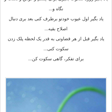
ﻧﮕﺎﻩ ﻭ...
ﯾﺎﺩ ﺑﮕﯿﺮ ﺍﻭﻝ ﻋﯿﻮﺏ ﺧﻮﺩﺗﻮ ﺑﺮﻃﺮﻑ ﮐﻨﯽ ﺑﻌﺪ ﺑﺮﯼ ﺩﻧﺒﺎﻝ
ﺍﺻﻼﺡ ﺑﻘﯿﻪ...
ﯾﺎﺩ ﺑﮕﯿﺮ ﻗﺒﻞ ﺍﺯ ﻫﺮ ﻗﻀﺎﻭﺗﯽ ﺑﻪ ﻗﺪﺭ ﯾﮏ ﻟﺤﻈﻪ ﭘﻠﮏ ﺯﺩﻥ
ﺳﮑﻮﺕ ﮐﻨﯽ...
ﺑﺮﺍﯼ ﺗﻔﮑﺮ، ﮔﺎﻫﯽ ﺳﮑﻮﺕ ﮐﻦ...