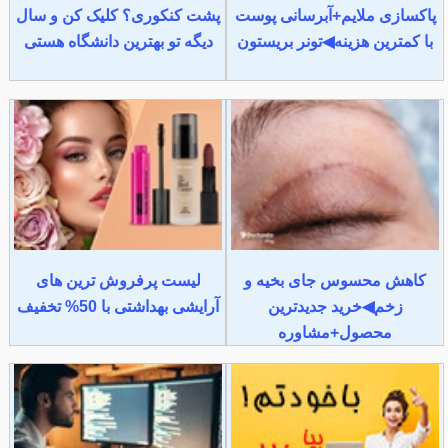
پاکسازی ملایم+آبرسانی پوست
پشت کنکوری؟ کلیک کن و سال
با کمترین هزینه◀تونر بریستون
دیگه تو بهترین دانشگاه هستی
کاهش محسوس جای بخیه و
لیست پرفروش ترین های
زخم◀خرید جدیدترین
آرایشی بهداشتی با 50% تخفیف
محصول+مشاوره