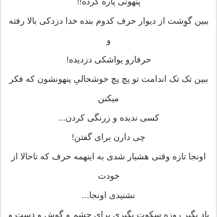
ﭘﻨﻬﻮﻧﯽ ﭘﺎﺭﻩ ﮐﺮﺩﻩ!!
ﺑﺒﯿﻦ ﮔﻮِﺷﺖ ﺍﺯ ﺩﯾﻮﺍﺭ ﺣﺮﻑ ﮐﺪﻭﻡ ﺑﻨﺪﻩ ﺧﺪﺍ ﺩﺯﺩﮐﯽ ﺑﺎﻻ ﺭﻓﺘﻪ
ﻭ
ﺣﺮﻓﺎﺭﻭ ﯾﻮﺍﺷﮑﯽ ﺩﺯﺩﯾﺪﻩ!
ﺑﺒﯿﻦ ﺗﮏ ﺗﮏ ﺍﻧﺪﺍﻣﺖ ﺗﻮ ﭘﭻ ﭘﭻ ﺧﻮﺷﺤﺎﻟﯽِ ﭘﻨﻬﻮﻧﺸﻮﻥ ﮐﻪ ﻓﮑﺮ
ﻣﯿﮑﻨﻦ
ﮐﺴﯽ ﻧﺪﯾﺪﻩ ﻭ ﺯﺭﻧﮕﯽ ﮐﺮﺩﻥ...
ﭼﯽ ﺩﺍﺭﻥ ﺑﺮﺍﯼ ﮔﻔﺘﻦ!
ﺍﻭﻧﺠﺎ ﺗﺎﺯﻩ ﻭﻗﺘﯽ ﻫﺸﯿﺎﺭ ﺷﺪﯼ ﺑﻪ ﺍﯾﻨﻬﻤﻪ ﺣﺮﻑ ﮐﻪ ﺗﺎﺣﺎﻻ ﺍﺯ
ﺧﻮﺩﺕ
ﻧﺸﻨﯿﺪﯼ ﺍﻭﻧﺠﺎ...
ﯾﺎﺩ ﺑﮕﯿﺮ ﺭﻭﺯﻩ ﺳﮑﻮﺕ ﺑﮕﯿﺮﯼ ﺑﺮﺍﯼ ﭼﺸﻢ ﻭ ﮔﻮﺵ ﻭ ﺩﺳﺖ ﻭ