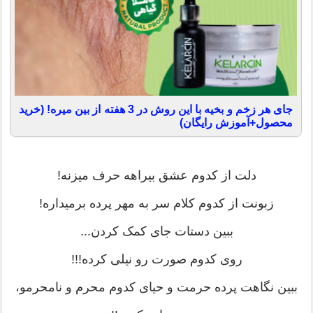
جای هر زخم و بخیه با این روش در 3 هفته از بین میره! (خرید
محصول+آموزش رایگان)
ﺩﻟﺖ ﺍﺯ ﮐﺪﻭﻡ ﻋﺸﻖ ﺑﯿﺮﺍﻫﻪ ﺣﺮﻑ ﻣﯿﺰﻧﻪ!
ﺯﺑﻮﻧﺖ ﺍﺯ ﮐﺪﻭﻡ ﮐﻼﻡ ﺳﺮ ﺑﻪ ﻣﻬﺮ ﭘﺮﺩﻩ ﺑﺮﻣﯿﺪﺍﺭﻩ!
ﺑﺒﯿﻦ ﺩﺳﺘﺎﺕ ﺟﺎﯼ ﮐﻤﮏ ﮐﺮﺩﻥ...
ﺭﻭﯼ ﮐﺪﻭﻡ ﺻﻮﺭﺕ ﺭﻭ ﻧﯿﻠﯽ ﮐﺮﺩﻩ!!!
ﺑﺒﯿﻦ ﻧﮕﺎﻫﺖ ﭘﺮﺩﻩ ﺣﺮﻣﺖ ﻭ ﺣﯿﺎﯼ ﮐﺪﻭﻡ ﻣﺤﺮﻡ ﻭ ﻧﺎﻣﺤﺮﻣﻮ،