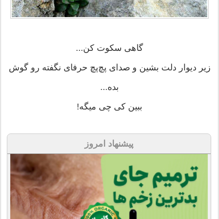
ﮔﺎﻫﯽ ﺳﮑﻮﺕ ﮐﻦ...
ﺯﯾﺮ ﺩﯾﻮﺍﺭ ﺩﻟﺖ ﺑﺸﯿﻦ ﻭ ﺻﺪﺍﯼ ﭘﭻﭘﭻ ﺣﺮﻓﺎﯼ ﻧﮕﻔﺘﻪ ﺭﻭ ﮔﻮﺵ
ﺑﺪﻩ...
ﺑﺒﯿﻦ ﮐﯽ ﭼﯽ ﻣﯿﮕﻪ!
پیشنهاد امروز