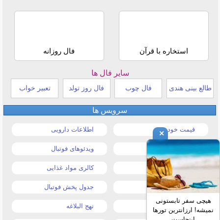
استخاره با قرآن
فال روزانه
سایر فال ها
طالع بینی هندی
فال چوب
فال روز تولد
تعبیر خواب
سرویس ها
قیمت خودرو
اطلاعات دارویی
×
قیمت طلا و سکه
ویدئوهای فوتبال
قیمت دلار
کالری مواد غذایی
قیمت موبایل
جدول پخش فوتبال
هیچی سفر تابستونی
قیمت تبلت
نهج البلاغه
نمیشه! ارزانترین تورها
اینجاست