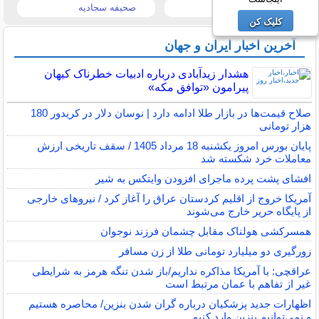
تیتر روزنامه ها
صحیفه سجادیه
کلیک کن
آخرین اخبار ایران و جهان
هشدار زیدآبادی درباره ادبیات خطرناک کیهان
پیرامون «توافق مکه»
صلاح قیمت‌ها در بازار طلا ادامه دارد | نوسان دلار در کریدور 180
هزار تومانی
پایان بورس امروز یکشنبه 18 مرداد 1405 / سقف تاریخی ارزش
معاملات خرد شکسته شد
افشای پشت پرده ماجرای افزودن وایتکس به شیر
آمریکا خروج از اقلیم کردستان عراق را آغاز کرد / نیروهای خارجی
از پایگاه حریر خارج می‌شوند
همسرکشی هولناک مقابل چشمان فرزند نوجوان
زورگیری دو میلیارد تومانی طلا از زن مسافر
عراقچی: با آمریکا مذاکره نداریم/باز شدن تنگه هرمز به شرایطی
غیر از تفاهم با عمان مرتبط است
اظهارات جدید پزشکیان درباره گران شدن بنزین/ محاصره هستیم
و نمی‌توانیم بنزین وارد کنیم