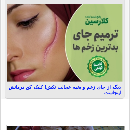
دیگه از جای زخم و بخیه خجالت نکش! کلیک کن درمانش
اینجاست