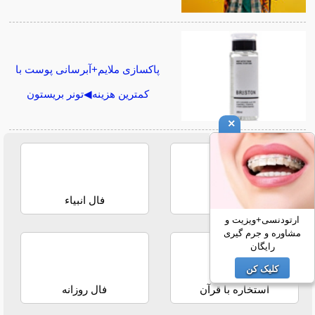
پاکسازی ملایم+آبرسانی پوست با
کمترین هزینه◀تونر بریستون
×
فال حافظ
فال انبیاء
ارتودنسی+ویزیت و
مشاوره و جرم گیری
رایگان
کلیک کن
استخاره با قرآن
فال روزانه