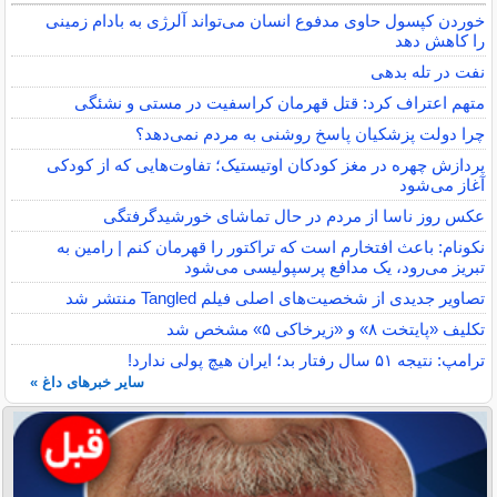
خوردن کپسول حاوی مدفوع انسان می‌تواند آلرژی به بادام زمینی
را کاهش دهد
نفت در تله بدهی
متهم اعتراف کرد: قتل قهرمان کراسفیت در مستی و نشئگی
چرا دولت پزشکیان پاسخ روشنی به مردم نمی‌دهد؟
پردازش چهره در مغز کودکان اوتیستیک؛ تفاوت‌هایی که از کودکی
آغاز می‌شود
عکس روز ناسا از مردم در حال تماشای خورشیدگرفتگی
نکونام: باعث افتخارم است که تراکتور را قهرمان کنم | رامین به
تبریز می‌رود، یک مدافع پرسپولیسی می‌شود
تصاویر جدیدی از شخصیت‌های اصلی فیلم Tangled منتشر شد
تکلیف «پایتخت ۸» و «زیرخاکی ۵» مشخص شد
ترامپ: نتیجه ۵۱ سال رفتار بد؛ ایران هیچ پولی ندارد!
سایر خبرهای داغ »