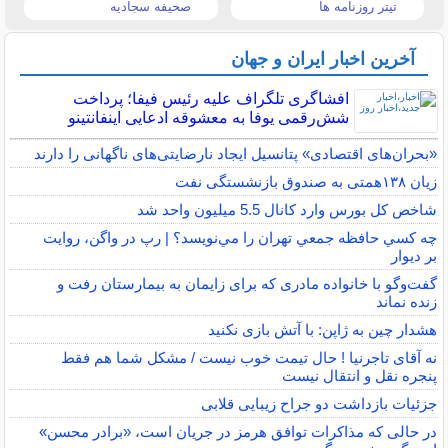
تیتر روزنامه ها
صحیفه سجادیه
آخرین اخبار ایران و جهان
افشاگری تلگراف علیه رئیس فیفا؛ پرداخت
شش‌رقمی یوفا به معشوقه ادعایی اینفانتینو
«بحران‌های اقتصادی» پتانسیل ایجاد نارضایتی‌های ناگهانی را دارند
زیان ۱۳۸همتی به صندوق بازنشستگی نفت
شاخص کل بورس وارد کانال 5.5 میلیون واحد شد
چه كسي حافظه جمعي تهران را مي‌نويسد؟ | رپ در واگن، روايت
بر ديوار
گفت‌وگو با خانواده مادری که برای زایمان به بیمارستان رفت و
زنده نماند
هشدار چین به ژاپن: با آتش بازی نکنید
نه آقای تاجرنیا ! حال تیمت خوب نیست / مشکل شما هم فقط
پنجره نقل و انتقال نیست
جزئیات بازداشت دو جراح زیبایی قلابی
در حالی که مذاکرات توافق هرمز در جریان است، «برادر محسن»