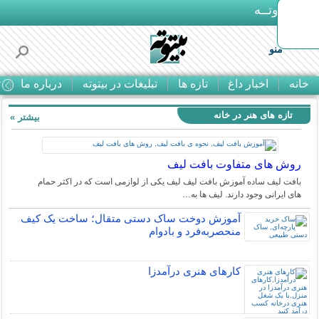
بـیتوتــه
منو
خانه
اخبار داغ
تازه ها
تبلیغات در بیتوته
درباره ما
ت
تازه های هنر در خانه
بیشتر »
روش های متفاوت بافت لیف
بافت لیف ساده آموزش بافت لیف لیف یکی از لوازمی است که در اکثر حمام
های ایرانی وجود دارند. لیف ها به…
آموزش دوخت ساک دستی متقال؛ ساخت یک کیف
منحصربه‌فرد و بادوام
کارهای هنری درآمدزا