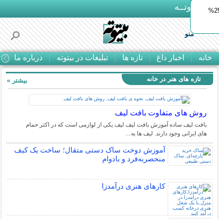
بـیتوتــه
ایمپلنت اقساطی با ضمانت مادام‌العمر+ 25%
منو
خانه
اخبار داغ
تازه ها
تبلیغات در بیتوته
درباره ما
ت
تازه های هنر در خانه
بیشتر »
روش های متفاوت بافت لیف
بافت لیف ساده آموزش بافت لیف لیف یکی از لوازمی است که در اکثر حمام
های ایرانی وجود دارند. لیف ها به…
آموزش دوخت ساک دستی متقال؛ ساخت یک کیف
منحصربه‌فرد و بادوام
کارهای هنری درآمدزا