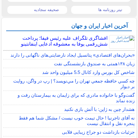
تیتر روزنامه ها
صحیفه سجادیه
آخرین اخبار ایران و جهان
افشاگری تلگراف علیه رئیس فیفا؛ پرداخت
شش‌رقمی یوفا به معشوقه ادعایی اینفانتینو
«بحران‌های اقتصادی» پتانسیل ایجاد نارضایتی‌های ناگهانی را دارند
زیان ۱۳۸همتی به صندوق بازنشستگی نفت
شاخص کل بورس وارد کانال 5.5 میلیون واحد شد
چه كسي حافظه جمعي تهران را مي‌نويسد؟ | رپ در واگن، روايت
بر ديوار
گفت‌وگو با خانواده مادری که برای زایمان به بیمارستان رفت و
زنده نماند
هشدار چین به ژاپن: با آتش بازی نکنید
نه آقای تاجرنیا ! حال تیمت خوب نیست / مشکل شما هم فقط
پنجره نقل و انتقال نیست
جزئیات بازداشت دو جراح زیبایی قلابی