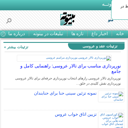
بـیتوتــه
ط در
منو
خانه
اخبار داغ
تازه ها
تبلیغات در بیتوته
درباره ما
ت
تزئینات عقد و عروسی
تزئینات بیشتر »
نورپردازی مناسب برای تالار عروسی: راهنمایی کامل و
جامع
نورپردازی تالار عروسی رازهای انتخاب نورپردازی حرفه‌ای برای تالار عروسی
نورپردازی نقش کلیدی در خلق…
نمونه تزئین سینی حنا برای حنابندان
تزیین اتاق خواب عروس