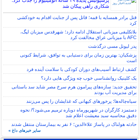
پرسپولیس پدیده ۱۹ ساله آلومینیوم را جذب کرد؛
شکاری راهی پیکان شد
قتل برادر همسایه با قمه؛ قاتل پس از جنایت اقدام به خودکشی
کرد
بلاتکلیفی میزبانی استقلال ادامه دارد؛ شهرقدس میزبان لیگ،
AFC با میزبانی عراق مخالفت کرد
پدر لیونل مسی درگذشت
پزشکیان: بهترین زمان برای دستیابی به توافق، شرایط کنونی
است
کشف ارتباط آسیب‌های دوران کودکی با سلامت آینده فرد
یک کلینیک روانشناسی خوب چه ویژگی هایی دارد؟
تحقیق جدید: سازه‌های پیرامون هرم سرخ مصر شاید سد باستانی
برای مدیریت آب بودند
سیاه‌چاله‌ها؛ پرخورهای کیهانی که غذایشان را پس می‌زنند
دستمزد کارگران در شهریورماه دوباره ترمیم می‌شود؟/ نحوه
دقیق محاسبه سبد معیشت اعلام شد
حادثه هولناک در پاساژ علاءالدین؛ ۶ نفر به بیمارستان منتقل شدند
سایر خبرهای داغ »