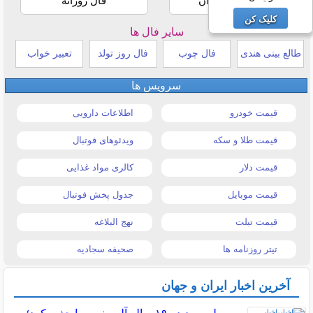
استخاره با قرآن
فال روزانه
کلیک کن
سایر فال ها
طالع بینی هندی
فال چوب
فال روز تولد
تعبیر خواب
سرویس ها
قیمت خودرو
اطلاعات دارویی
قیمت طلا و سکه
ویدئوهای فوتبال
قیمت دلار
کالری مواد غذایی
قیمت موبایل
جدول پخش فوتبال
قیمت تبلت
نهج البلاغه
تیتر روزنامه ها
صحیفه سجادیه
آخرین اخبار ایران و جهان