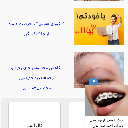
کنکوری هستی؟ تا فرصت هست
اینجا کمک بگیر!
کاهش محسوس جای بخیه و
زخم◀خرید جدیدترین
×
محصول+مشاوره
۵۰٪ تخفیف ارتودنسی
فال حافظ
فال انبیاء
دندان اقساطی بدون