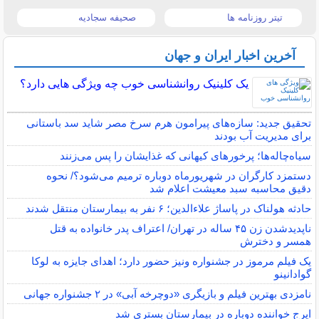
تیتر روزنامه ها
صحیفه سجادیه
آخرین اخبار ایران و جهان
یک کلینیک روانشناسی خوب چه ویژگی هایی دارد؟
تحقیق جدید: سازه‌های پیرامون هرم سرخ مصر شاید سد باستانی
برای مدیریت آب بودند
سیاه‌چاله‌ها؛ پرخورهای کیهانی که غذایشان را پس می‌زنند
دستمزد کارگران در شهریورماه دوباره ترمیم می‌شود؟/ نحوه
دقیق محاسبه سبد معیشت اعلام شد
حادثه هولناک در پاساژ علاءالدین؛ ۶ نفر به بیمارستان منتقل شدند
ناپدیدشدن زن ۴۵ ساله در تهران/ اعتراف پدر خانواده به قتل
همسر و دخترش
یک فیلم مرموز در جشنواره ونیز حضور دارد؛ اهدای جایزه به لوکا
گوادانینو
نامزدی بهترین فیلم و بازیگری «دوچرخه آبی» در ۲ جشنواره جهانی
ایرج خواننده دوباره در بیمارستان بستری شد