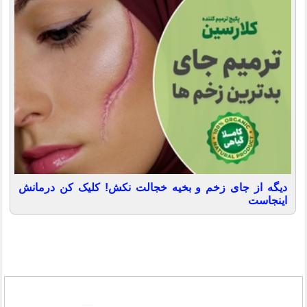
دیگه از جای زخم و بخیه خجالت نکش! کلیک کن درمانش
اینجاست