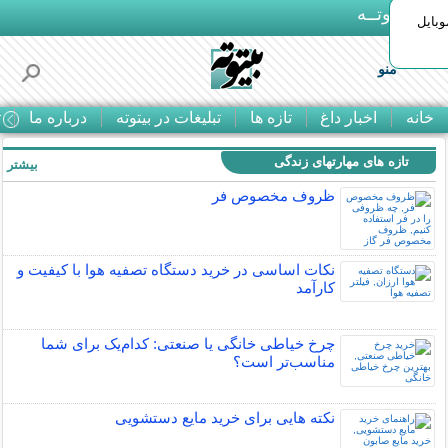
بـیتوتــه
وبایل
منو
خانه
اخبار داغ
تازه ها
تبلیغات در بیتوته
درباره ما
ت
تازه های مهارتهای زندگی
بیشتر »
ظروف مخصوص فر
نکات اساسی در خرید دستگاه تصفیه هوا با کیفیت و
کارآمد
چرخ خیاطی خانگی یا صنعتی: کدام‌یک برای شما
مناسب‌تر است؟
نکته هایی برای خرید مایع دستشویی