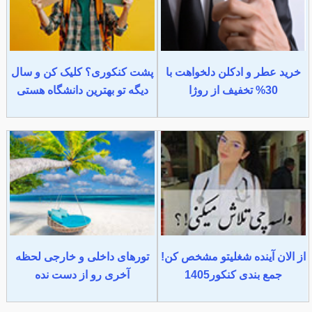
خرید عطر و ادکلن دلخواهت با
پشت کنکوری؟ کلیک کن و سال
30% تخفیف از روژا
دیگه تو بهترین دانشگاه هستی
از الان آینده شغلیتو مشخص کن!
تورهای داخلی و خارجی لحظه
جمع بندی کنکور1405
آخری رو از دست نده