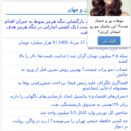
آخرین اخبار ایران و جهان
عراقچی: بازگشایی تنگه هرمز منوط به جبران اقدام
موهات وز و خشک
آمریکا است | یک کشتی اماراتی در تنگه هرمز هدف
شده؟! این ماسک مو رو
قرار گرفت
امتحان کردی؟
کلیک کن
پایان بورس امروز شنبه 17 مرداد 1405 / 9 هزار میلیارد تومان
جذب بازار سرمایه شد
سکه ۴.۵ میلیون تومان گران شد | جذابیت قیمت‌ها دلار را بالا
کشید
حساب دمو پراپ چیست؟ بهترین روش تمرین قبل از ورود به
چالش
افشاگری تلگراف علیه رئیس فیفا؛ پرداخت شش‌رقمی یوفا به
معشوقه ادعایی اینفانتینو
«بحران‌های اقتصادی» پتانسیل ایجاد نارضایتی‌های ناگهانی را دارند
زیان ۱۳۸همتی به صندوق بازنشستگی نفت
شاخص کل بورس وارد کانال 5.5 میلیون واحد شد
چه كسي حافظه جمعي تهران را مي‌نويسد؟ | رپ در واگن، روايت
بر ديوار