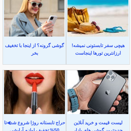
هیچی سفر تابستونی نمیشه!
گوشی گرونه؟ از اینجا با تخغیف
ارزانترین تورها اینجاست
بخر
لیست قیمت و خرید آنلاین
حراج تابستانه روژا شروع شد◀تا
جدیدترین گوشی های بازار
50% تخفیف لوازم آرایشی