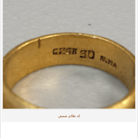
کد طلای شمش