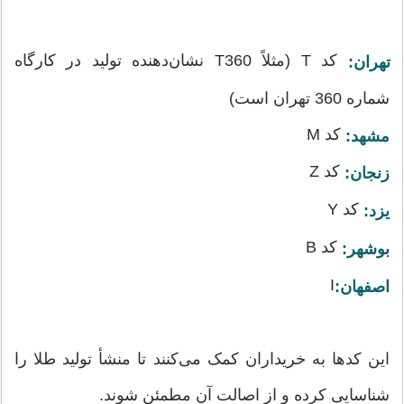
کد T (مثلاً T360 نشان‌دهنده تولید در کارگاه
تهران:
شماره 360 تهران است)
کد M
مشهد:
کد Z
زنجان:
کد Y
یزد:
کد B
بوشهر:
I
اصفهان:
این کدها به خریداران کمک می‌کنند تا منشأ تولید طلا را
شناسایی کرده و از اصالت آن مطمئن شوند.