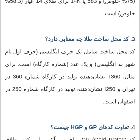
(75% خلوص) و 583 یا 14K برای طلای 14 عیار (58.3%
خلوص) است.
3. کد محل ساخت طلا چه معنایی دارد؟
کد محل ساخت شامل یک حرف انگلیسی (حرف اول نام
شهر به انگلیسی) و یک عدد (شماره کارگاه) است. برای
مثال، T360 نشان‌دهنده تولید در کارگاه شماره 360 در
تهران و I250 نشان‌دهنده تولید در کارگاه شماره 250 در
اصفهان است.
4. تفاوت کدهای GP و HGP چیست؟
کد GP (Gold Plated) برای زیورآلاتی با روکش طلای