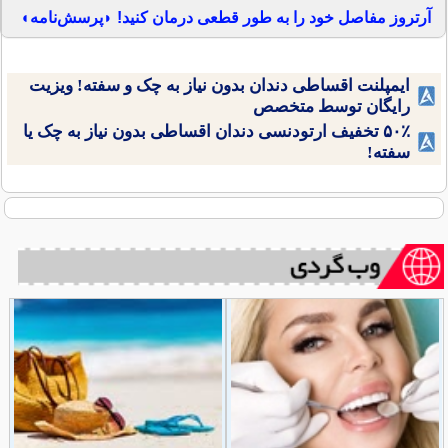
آرتروز مفاصل خود را به طور قطعی درمان کنید! ◗پرسش‌نامه◖
ایمپلنت اقساطی دندان بدون نیاز به چک و سفته! ویزیت
رایگان توسط متخصص
۵۰٪ تخفیف ارتودنسی دندان اقساطی بدون نیاز به چک یا
سفته!