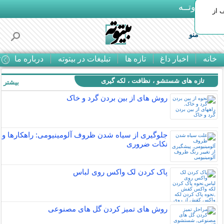
بـیتوتــه
 30% تخفیف از
منو
خانه
اخبار داغ
تازه ها
تبلیغات در بیتوته
درباره ما
ت
تازه های شستشو ، نظافت ، لکه گیری
بیشتر »
روش های از بين بردن گرد و خاک
جلوگیری از سیاه شدن ظروف آلومینیومی: راهکارها و
نکات ضروری
پاک کردن لک واکس روی لباس
روش های تمیز کردن گل های مصنوعی