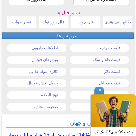
سایر فال ها
طالع بینی هندی
فال چوب
فال روز تولد
تعبیر خواب
سرویس ها
قیمت خودرو
اطلاعات دارویی
قیمت طلا و سکه
ویدئوهای فوتبال
قیمت دلار
کالری مواد غذایی
قیمت موبایل
جدول پخش فوتبال
×
قیمت تبلت
نهج البلاغه
تیتر روزنامه ها
صحیفه سجادیه
آخرین اخبار ایران و جهان
پشت کنکوری؟ کلیک کن
در سال 1404 روزانه بیش از 15 هزار میلیارد تومان