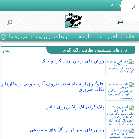
بـیتوتــه
 30% تخفیف از
منو
خانه
اخبار داغ
تازه ها
تبلیغات در بیتوته
درباره ما
ت
تازه های شستشو ، نظافت ، لکه گیری
بیشتر »
روش های از بين بردن گرد و خاک
جلوگیری از سیاه شدن ظروف آلومینیومی: راهکارها و
نکات ضروری
پاک کردن لک واکس روی لباس
روش های تمیز کردن گل های مصنوعی