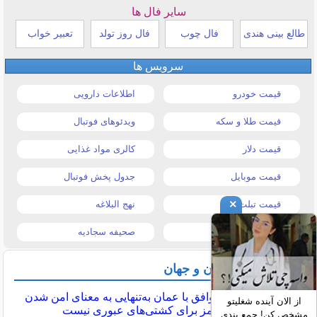
سایر فال ها
طالع بینی هندی
فال چوب
فال روز تولد
تعبیر خواب
سرویس ها
قیمت خودرو
اطلاعات دارویی
قیمت طلا و سکه
ویدئوهای فوتبال
قیمت دلار
کالری مواد غذایی
قیمت موبایل
جدول پخش فوتبال
×
قیمت تبلت
نهج البلاغه
تیتر روزنامه ها
صحیفه سجادیه
آخرین اخبار ایران و جهان
بقایی: توافق با عمان به‌تنهایی به معنای امن شدن
از الان آینده شغلیتو
تنگه هرمز برای کشتی‌های عبوری نیست
مشخص کن! جمع بندی