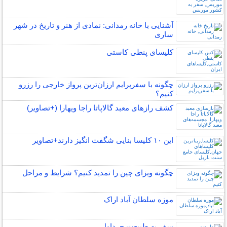
آشنایی با خانه رمدانی: نمادی از هنر و تاریخ در شهر
ساری
کلیسای پنطی کاستی
چگونه با سفرپرایم ارزان‌ترین پرواز خارجی را رزرو
کنیم؟
کشف رازهای معبد گالاپاتا راجا ویهارا (+تصاویر)
این ۱۰ کلیسا بنایی شگفت انگیز دارند+تصاویر
چگونه ویزای چین را تمدید کنیم؟ شرایط و مراحل
موزه سلطان آباد اراک
سفر به طبیعت چرداول