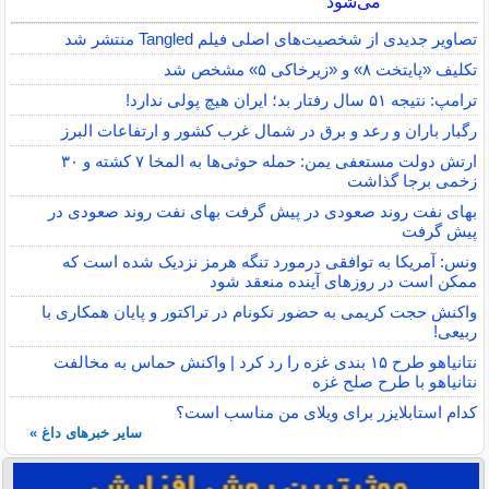
می‌شود
تصاویر جدیدی از شخصیت‌های اصلی فیلم Tangled منتشر شد
تکلیف «پایتخت ۸» و «زیرخاکی ۵» مشخص شد
ترامپ: نتیجه ۵۱ سال رفتار بد؛ ایران هیچ پولی ندارد!
رگبار باران و رعد و برق در شمال غرب کشور و ارتفاعات البرز
ارتش دولت مستعفی یمن: حمله حوثی‌ها به المخا ۷ کشته و ۳۰
زخمی برجا گذاشت
بهای نفت روند صعودی در پیش گرفت بهای نفت روند صعودی در
پیش گرفت
ونس: آمریکا به توافقی درمورد تنگه هرمز نزدیک شده است که
ممکن است در روزهای آینده منعقد شود
واکنش حجت کریمی به حضور نکونام در تراکتور و پایان همکاری با
ربیعی!
نتانیاهو طرح ۱۵ بندی غزه را رد کرد | واکنش حماس به مخالفت
نتانیاهو با طرح صلح غزه
کدام استابلایزر برای ویلای من مناسب است؟
سایر خبرهای داغ »