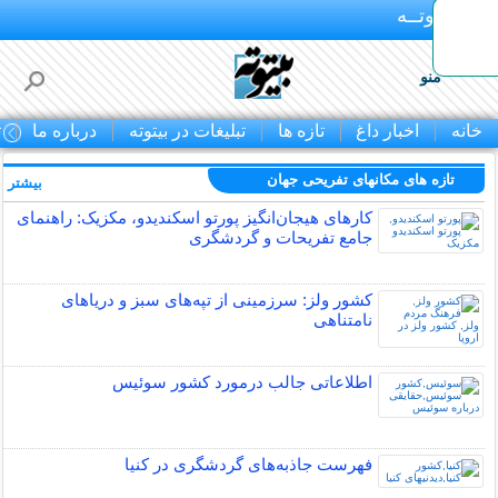
بـیتوتــه
منو
خانه
اخبار داغ
تازه ها
تبلیغات در بیتوته
درباره ما
ت
تازه های مکانهای تفریحی جهان
بیشتر »
کارهای هیجان‌انگیز پورتو اسکندیدو، مکزیک: راهنمای
جامع تفریحات و گردشگری
کشور ولز: سرزمینی از تپه‌های سبز و دریاهای
نامتناهی
اطلاعاتی جالب درمورد کشور سوئیس
فهرست جاذبه‌های گردشگری در کنیا