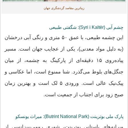
زیباترین مقاصد گردشگری جهان
چشم آبی (Syri i Kaltër): شگفتی طبیعی
این چشمه طبیعی، با عمق ۵۰ متری و رنگی آبی درخشان
(به دلیل مواد معدنی)، یکی از عجایب جهان است. مسیر
پیاده‌روی ۱۵ دقیقه‌ای از پارکینگ به چشمه، از میان
جنگل‌های بلوط می‌گذرد. شنا ممنوع است، اما عکاسی و
پیک‌نیک عالی است. ورودی ۵ لک است و بهترین زمان
صبح زود برای اجتناب از جمعیت است.
پارک ملی بوترینت (Butrint National Park): میراث یونسکو
ویرانه‌های باستانی بوترینت، شهری رومی-بیزانسی از