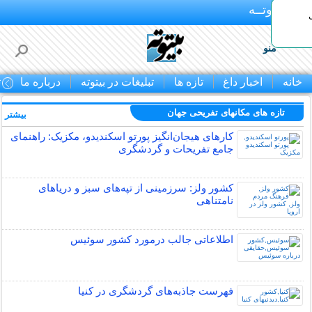
بـیتوتــه
منو
خانه
اخبار داغ
تازه ها
تبلیغات در بیتوته
درباره ما
ت
تازه های مکانهای تفریحی جهان
بیشتر »
کارهای هیجان‌انگیز پورتو اسکندیدو، مکزیک: راهنمای
جامع تفریحات و گردشگری
کشور ولز: سرزمینی از تپه‌های سبز و دریاهای
نامتناهی
اطلاعاتی جالب درمورد کشور سوئیس
فهرست جاذبه‌های گردشگری در کنیا