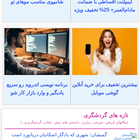
ایمپلنت اقساطی با ضمانت
شامپوی مناسب موهای تو
مادام‌العمر+ 25% تخفیف ویژه
بیشترین تخفیف برای خرید آنلاین
برنامه نویسی اندروید رو سریع
گوشی موبایل
یادبگیر و وارد بازار کار شو
تازه های گردشگری
(مكانهاي تاريخي، تفریحی، زيارتي، دانستنی های سفر، عجایب گردشگری و...)
سایر مطالب گردشگری
گُمیشان؛ شهری که یادگار اشکانیان دریانورد است