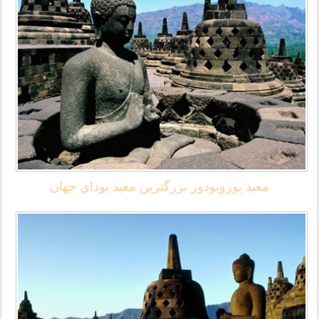
معبد بوروبودور بزرگترين معبد بوداي جهان