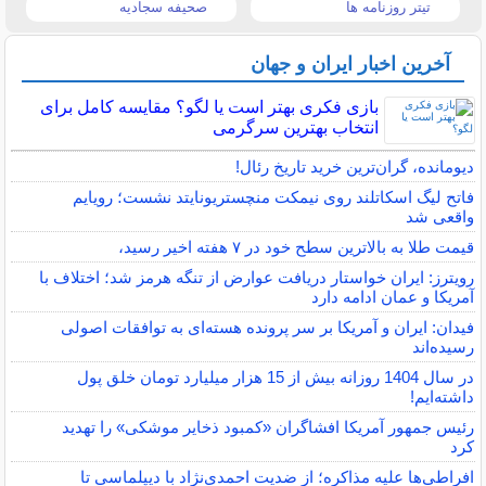
تیتر روزنامه ها
صحیفه سجادیه
آخرین اخبار ایران و جهان
بازی فکری بهتر است یا لگو؟ مقایسه کامل برای
انتخاب بهترین سرگرمی
دیومانده، گران‌ترین خرید تاریخ رئال!
فاتح لیگ اسکاتلند روی نیمکت منچستریونایتد نشست؛ رویایم
واقعی شد
قیمت طلا به بالاترین سطح خود در ۷ هفته اخیر رسید،
رویترز: ایران خواستار دریافت عوارض از تنگه هرمز شد؛ اختلاف با
آمریکا و عمان ادامه دارد
فیدان: ایران و آمریکا بر سر پرونده هسته‌ای به توافقات اصولی
رسیده‌اند
در سال 1404 روزانه بیش از 15 هزار میلیارد تومان خلق پول
داشته‌ایم!
رئیس جمهور آمریکا افشاگران «کمبود ذخایر موشکی» را تهدید
کرد
افراطی‌ها علیه مذاکره؛ از ضدیت احمدی‌نژاد با دیپلماسی تا