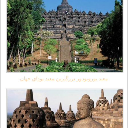
معبد بوروبودور بزرگترين معبد بوداي جهان