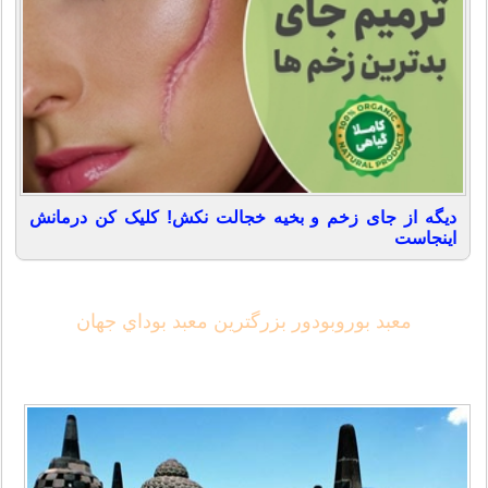
دیگه از جای زخم و بخیه خجالت نکش! کلیک کن درمانش
اینجاست
معبد بوروبودور بزرگترين معبد بوداي جهان