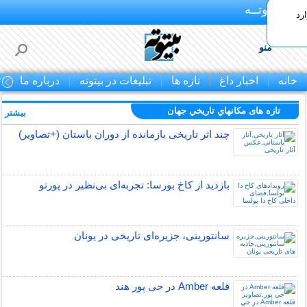
بـیتوتــه
رد
منو
خانه
اخبار داغ
تازه ها
تبلیغات در بیتوته
درباره ما
ت
تازه های مكانهاي تاريخي جهان
بیشتر »
چند اثر تاریخی بازمانده از دوران باستان (+تصاویر)
بازدید از کاخ بورسا: تجربه‌ای بی‌نظیر در پورتو
سانتورینی، جزیره‌ای تاریخی در یونان
قلعه Amber در جی پور هند