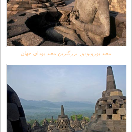
معبد بوروبودور بزرگترين معبد بوداي جهان