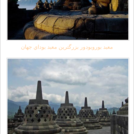
معبد بوروبودور بزرگترين معبد بوداي جهان