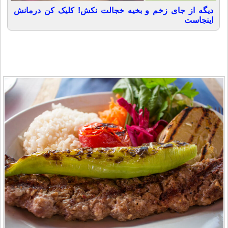
دیگه از جای زخم و بخیه خجالت نکش! کلیک کن درمانش
اینجاست