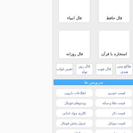
فال حافظ
فال انبیاء
استخاره با قرآن
فال روزانه
طالع بینی
فال روز
فال چوب
تعبیر خواب
هندی
تولد
سرویس ها
قیمت خودرو
اطلاعات دارویی
قیمت طلا و سکه
ویدئوهای فوتبال
قیمت دلار
کالری مواد غذایی
قیمت موبایل
جدول پخش فوتبال