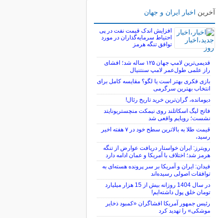
آخرین
اخبار ایران و جهان
افزایش اندک قیمت نفت در پی
احتیاط سرمایه‌گذاران در مورد
توافق تنگه هرمز
قدیمی‌ترین لامپ جهان ۱۲۵ ساله شد؛ افشای
راز علمی طول‌عمر لامپ سنتنیال
بازی فکری بهتر است یا لگو؟ مقایسه کامل برای
انتخاب بهترین سرگرمی
دیومانده، گران‌ترین خرید تاریخ رئال!
فاتح لیگ اسکاتلند روی نیمکت منچستریونایتد
نشست؛ رویایم واقعی شد
قیمت طلا به بالاترین سطح خود در ۷ هفته اخیر
رسید،
رویترز: ایران خواستار دریافت عوارض از تنگه
هرمز شد؛ اختلاف با آمریکا و عمان ادامه دارد
فیدان: ایران و آمریکا بر سر پرونده هسته‌ای به
توافقات اصولی رسیده‌اند
در سال 1404 روزانه بیش از 15 هزار میلیارد
تومان خلق پول داشته‌ایم!
رئیس جمهور آمریکا افشاگران «کمبود ذخایر
موشکی» را تهدید کرد