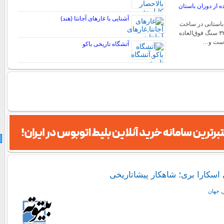
ده از دوران باستان
آشنایی با غارهای آجانتا (هند)
ر باستانی در ساخت
دلمن د منگا از حدود ۳۲ سنگ فوق‌العاده
است و…
آتشگاه تاریخی باکو
اسکارا بری؛ شاهکار پیشاتاریخی
ي جهان