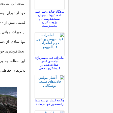
است. این سایت، ک
پناهگاه حیات وحش شیر
خود از دوران نوسن
احمد؛ بهشت پنهان
طبیعت‌دوستان و
پژوهشگران
محیط‌زیست
از میراث جهانی 
تنها نمادی از د
انعطاف‌پذیری جوا
امامزاده عبدالمهیمن(ع):
این مقاله، به ب
جاذبه‌ای کمتر
شناخته‌شده در
گردشگری مذهبی
تلاش‌های حفاظتی 
چگونه آبشار مولینو شما
را مسحور خود می‌کند؟