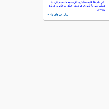
افراطی‌ها علیه مذاکره؛ از ضدیت احمدی‌نژاد با
دیپلماسی تا نابودی فرصت احیای برجام در دولت
رییسی
سایر خبرهای داغ »