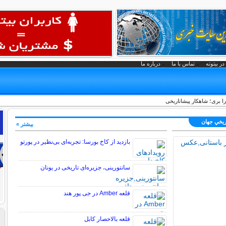
در بیتوته
تماس با ما
درباره ما
ا بری؛ شاهکار پیشاتاریخی
اريخي جهان
بیشتر »
بازدید از کاخ بورسا: تجربه‌ای بی‌نظیر در پورتو
سانتورینی، جزیره‌ای تاریخی در یونان
قلعه Amber در جی پور هند
قلعه بالاحصار کابل