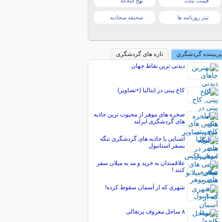
قیمت تبلت
نهج البلاغه
تیتر روزنامه ها
صحیفه سجادیه
پربیننده گردشگري
تازه های گردشگری
دیدنی ترین نقاط جهان
کاخ پیتی در ایتالیا (+تصاویر)
صخره های موهر از محبوب ترین جاذبه
های گردشگری ایرلند
آشنایی با جاذبه های گردشگری تنگه
بسفر استانبول
علاقمندان به خرید و مد به میلان سفر
کنند !
شهری که از آسمان سقوط کرده!
۸ ساحل معروف پرتغالی