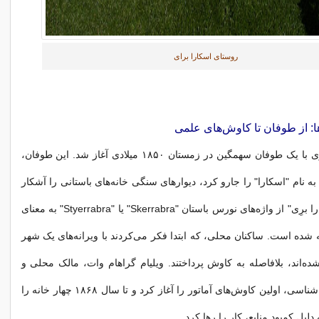
روستای اسکارا برای
 از طوفان تا کاوش‌های علمی
داستان اسکارا برِی با یک طوفان سهمگین در زمستان ۱۸۵۰ میلادی آغاز شد. این طوفان،
به نام "اسکارا" را جارو کرد، دیوارهای سنگی خانه‌های باستانی را آشکار
ساخت. نام "اسکارا برِی" از واژه‌های نورس باستان "Skerrabra" یا "Styerrabra" به معنای
 شده است. ساکنان محلی، که ابتدا فکر می‌کردند با ویرانه‌های یک شهر
شده‌اند، بلافاصله به کاوش پرداختند. ویلیام گراهام وات، مالک محلی و
علاقه‌مند به زمین‌شناسی، اولین کاوش‌های آماتور را آغاز کرد و تا سال ۱۸۶۸ چهار خانه را
لیل کمبود منابع، کار را رها کرد.