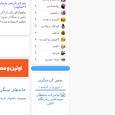
چند اثر تاریخی بازمان
روانشناسی
(+تصاویر)
تیاهواناکو یکی از آثا
زناشویی
آشپزی و تغذیه
عظیم استفاده شده 
کودکان و والدین
مذهبی
کامپیوتر و اینترنت
علمی
ورزش
مجله خودرو
بخش
گردشگری
( مروری بر گذشته )
خانه‌های سنگی 
مكانهاي تاريخ
مجموعه: