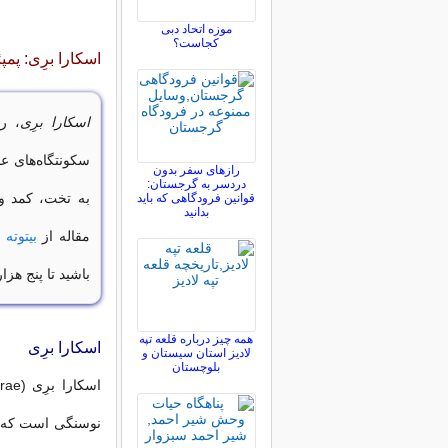
موزه اتحاد دبی
کجاست؟
اسکارا برِی: پم
اسکارا برِی
سکونتگاه‌های ع
رازهای سفر بدون
دردسر به گرجستان:
به تخت، کمد و 
قوانین فرودگاهی که باید
بدانید
مقاله از
بیتوته
ب
باشید تا پنج هز
همه چیز درباره قلعه تپه
اسکارا برِی
لادیز استان سیستان و
بلوچستان