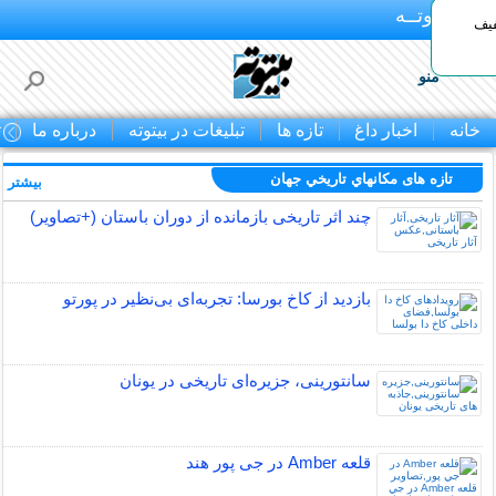
بـیتوتــه
د◀تا 50% تخفیف
منو
خانه
اخبار داغ
تازه ها
تبلیغات در بیتوته
درباره ما
ت
تازه های مكانهاي تاريخي جهان
بیشتر »
چند اثر تاریخی بازمانده از دوران باستان (+تصاویر)
بازدید از کاخ بورسا: تجربه‌ای بی‌نظیر در پورتو
سانتورینی، جزیره‌ای تاریخی در یونان
قلعه Amber در جی پور هند