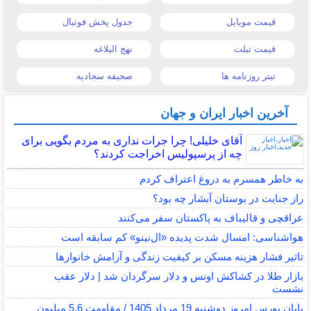
قیمت موبایل
جدول پخش فوتبال
قیمت تبلت
نهج البلاغه
تیتر روزنامه ها
صحیفه سجادیه
آخرین اخبار ایران و جهان
آقای خلیلی! چرا جرات نداری به مردم بگویی برای
چه از پرسپولیس اخراجت کردند؟
به خاطر همسرم به دروغ اعتراف کردم
راز جنایت در بوستان آبشار چه بود؟
عراقچی و قالیباف به پاکستان سفر می‌کنند
هواشناسی: امسال شدت پدیده «ال‌نینو» کم سابقه است
تاثیر فشار هزینه مسکن بر کیفیت زندگی و آرامش خانوارها
بازار طلا در کشاکش اونس و دلار سرگردان شد | دلار عقب
نشست
پایان بورس امروز دوشنبه 19 مرداد 1405 / مقاومت 5.6 میلیون