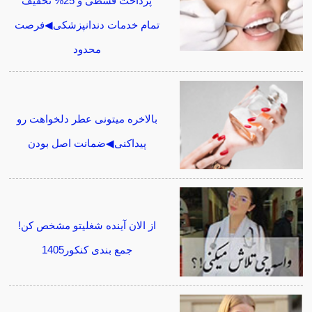
پرداخت قسطی و 25% تخفیف
تمام خدمات دندانپزشکی◀فرصت
محدود
بالاخره میتونی عطر دلخواهت رو
پیداکنی◀ضمانت اصل بودن
از الان آینده شغلیتو مشخص کن!
جمع بندی کنکور1405