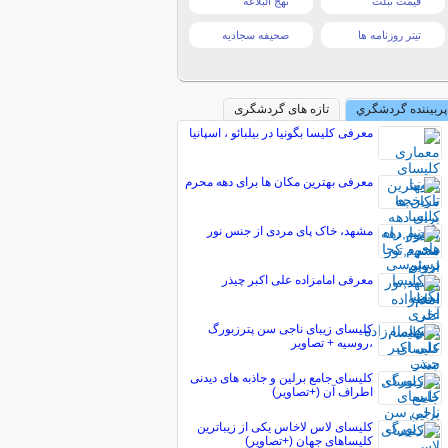
قیمت تبلت
نهج البلاغه
تیتر روزنامه ها
صحیفه سجادیه
پربیننده گردشگري
تازه های گردشگری
معرفی کلیسا بگونیا در بیلبائو ، اسپانیا
معرفی بهترین مکان ها برای دهه محرم
مشهد، خاک پای مردی از جنس نور
معرفی امامزاده علی اکبر چیذر
کلیسای زیبای ناجی سن پترزبورگ
،روسیه + تصاویر
کلیسای جامع برلین و جاذبه های دیدنی
اطراف آن (+تصاویر)
کلیسای لاس لاخاس یکی از زیباترین
کلیساهای جهان (+تصاویر)