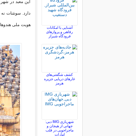
این معبد در شهر پ
دارد. سومَنات نه
هویت ملی هندوها
آشنایی با امکانات
رفاهی و پروازهای
فرودگاه شیراز
کشف شگفتی‌های
غارهای دریایی جزیره
هرمز
شهربازی IMG دبی:
جهانی از هیجان و
ماجراجویی در قلب
امارات