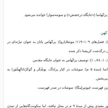
پرابْهاسا («جایگاه درخشش») و سومه‌سوارا خوانده می‌شود.
 کهن
مهابهاراتا (وانا‌پاروا، فصل‌های ۱۰۹–۱۱۹؛ موسَلا‌پاروا): پرابْهاس پاتان به عنوان تیرْته‌ای در
ل درگذشت کریشنا ذکر شده.
راگْهووَنشَه کالی‌داسا (سدهٔ ۵ م): سومَنات در کنار پرایاگ، پوشْکَر و گوکَرْناناتْهِشْوَرا به
ایی‌بخش.
ترین فهرست جَیوتیرلینگا): سومَنات در صدر فهرست.
باستان‌شناسی هنوز معبدی پیش از سدهٔ ۹ م در محل نیافته، اما سکونت‌گاه‌هایی از تمدن