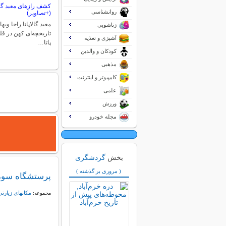
کشف رازهای معبد گالاپ
روانشناسی
(+تصاویر)
معبد گالاپاتا راجا ویهار
زناشویی
تاریخچه‌ای کهن در قل
آشپزی و تغذیه
پاتا…
کودکان و والدین
مذهبی
کامپیوتر و اینترنت
علمی
ورزش
مجله خودرو
بخش
گردشگری
( مروری بر گذشته )
پرستشگاه سومَنات: معبدی که
مکانهای زيارتي
مجموعه: