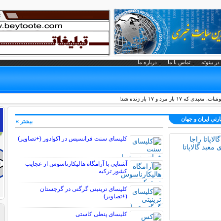
در بیتوته
تماس با ما
درباره ما
که ۱۷ بار مرد و ۱۷ بار زنده شد!
ارتي ايران و جهان
بیشتر »
کلیسای سنت فرانسیس در اکوادور (+تصاویر)
آشنایی با آرامگاه هالیکارناسوس از عجایب
کشور ترکیه
کلیسای ترینیتی گرگتی در گرجستان
(+تصاویر)
کلیسای پنطی کاستی