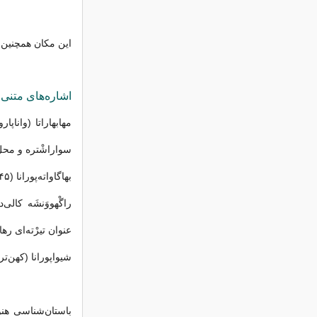
این مکان همچنین 
اشاره‌های متنی
سواراشْتره و مح
بهاگاواته‌پورانا (۱۰٫۴۵، ۱۰٫۷۸): توصیف پرابْهاس به عنوان جایگاه مقدس.
عنوان تیرْته‌ای ره
شیوا‌پورانا (کهن‌