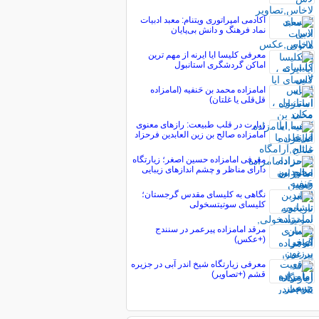
آکادمی امپراتوری ویتنام: معبد ادبیات
نماد فرهنگ و دانش بی‌پایان
معرفی کلیسا ایا ایرنه از مهم ترین
اماکن گردشگری استانبول
امامزاده محمد بن حَنفیه (امامزاده
قل‌قلی یا غلتان)
زیارت در قلب طبیعت: رازهای معنوی
امامزاده صالح بن زین العابدین فرحزاد
معرفی امامزاده حسین اصغر؛ زیارتگاه
دارای مناظر و چشم اندازهای زیبایی
نگاهی به کلیسای مقدس گرجستان؛
کلیسای سوتیتسخولی
مرقد امامزاده پیرعمر در سنندج
(+عکس)
معرفی زیارتگاه شیخ اندر آبی در جزیره
قشم (+تصاویر)