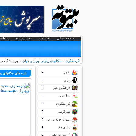
صفحه اصلی
اخبار داغ
مطالب تازه
تبلیغات 
گردشگري
مکانهای زيارتي ايران و جهان
پرستشگاه سومَنات: معبدی 
اخبار
تازه های مکانهای زي
بازار
فرهنگ و هنر
سلامت
گردشگری
سرگرمی
اسرار خانه داری
دنیای مد
آرایش و زیبایی