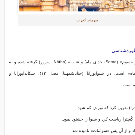
سومنات گجرات
طوره‌شناسی
نام «سومَنات» از «سومَ» (Soma، خدای ماه) و «نات» (Nātha، سرور) گرفته شده و به
معنای «سرور ماه» است. در شیوا‌پورانا (جناناسَمهیتا، فصل ۱۳)، سکاندا‌پورانا و
مده است:
نْدرا) نفرین کرد که نورش کم شود.
س کْشِترا ریاضت کرد و شیوا را خشنود نمود.
اد و از آن پس «سومَنات» نامیده شد.