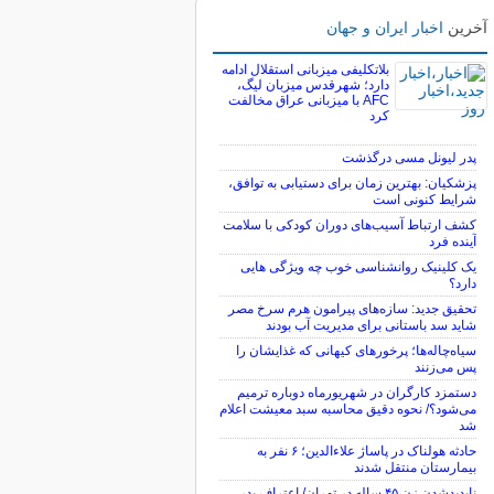
آخرین
اخبار ایران و جهان
بلاتکلیفی میزبانی استقلال ادامه
دارد؛ شهرقدس میزبان لیگ،
AFC با میزبانی عراق مخالفت
کرد
پدر لیونل مسی درگذشت
پزشکیان: بهترین زمان برای دستیابی به توافق،
شرایط کنونی است
کشف ارتباط آسیب‌های دوران کودکی با سلامت
آینده فرد
یک کلینیک روانشناسی خوب چه ویژگی هایی
دارد؟
تحقیق جدید: سازه‌های پیرامون هرم سرخ مصر
شاید سد باستانی برای مدیریت آب بودند
سیاه‌چاله‌ها؛ پرخورهای کیهانی که غذایشان را
پس می‌زنند
دستمزد کارگران در شهریورماه دوباره ترمیم
می‌شود؟/ نحوه دقیق محاسبه سبد معیشت اعلام
شد
حادثه هولناک در پاساژ علاءالدین؛ ۶ نفر به
بیمارستان منتقل شدند
ناپدیدشدن زن ۴۵ ساله در تهران/ اعتراف پدر