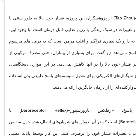
به گفته «تائو ژو»(Tao Zhou) از پژوهشگران این پروژه، فشار خون بالا به طور سنتی با
و تغییرات در سبک زندگی یا رژیم غذایی قابل درمان است. با وجود این،
به دارو یک بیماری فراگیر و اغلب مزمن است که به درمان‌های مرسوم
 پاسخ نمی‌دهد. ژو گفت: برای بسیاری از بیماران، حتی مصرف ترکیبی از
یز فشار خون بالا را در آنها کاهش نمی‌دهد. در این موارد، دستگاه‌های
از سیگنال‌های الکتریکی برای تعدیل سیستم‌های پاسخ طبیعی بدن استفاده
وارکننده‌ای را از درمان جایگزین ارائه می‌دهند.
این سیستم پاسخ، «رفلکس بارورسپتور»(Baroreceptor Reflex) یا
«بارورفلکس»(Baroreflex) است که در آن، دیواره‌های شریان‌های انتقال‌دهنده خون منقبض
 تا تغییرات فشار خون را برطرف کنند. این کار توسط پایانه عصبی