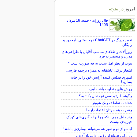
امروز
در بیتوته
فال روزانه - جمعه 16 مرداد
1405
تغییر بزرگ در ChatGPT / چت متنی نامحدود و
رایگان
زیورآلات و طلاهای مناسب آقایان با طراحی‌های
مدرن و منحصر به فرد
نبوت از نظر اهل سنت به چه صورت است ؟
اشعار ترکی عاشقانه به همراه ترجمه فارسی
اسپری فیکس کننده آرایش خود را در خانه
بسازید!
روش های متفاوت بافت لیف
چگونه با ارتودنسی نخ دندان بکشیم؟
شناخت نقاط تحریک شوهر
چقدر به همسرتان اعتماد دارید؟
چند دلیل مهم اینکه چرا بهانه گیری‌های کودک،
چیز بدی نیست
لباس‎های نو و تمیز هم می‌توانند بیماری‌زا باشند!
رونمایی «متا» از رقیب «اوپن‌ای‌آی» و