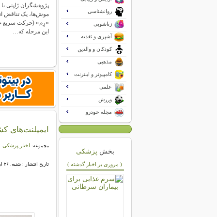
پژوهشگران ژاپنی با 
روانشناسی
موش‌ها، یک تناقض ا
«رِم» (حرکت سریع 
زناشویی
این مرحله که…
آشپزی و تغذیه
کودکان و والدین
مذهبی
کامپیوتر و اینترنت
علمی
ورزش
مجله خودرو
ایمپلنت‌های کش
اخبار پزشکی
مجموعه:
بخش
پزشکی
( مروری بر اخبار گذشته )
تاریخ انتشار : شنبه, ۲۶ اردیبهشت ۱۴۰۵ ۲۰:۰۵