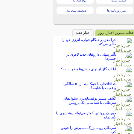
قیمت تبلت
نهج البلاغه
تیتر روزنامه ها
صحیفه سجادیه
جذاب تـــرین اخبار : روز
اخبار هفته
چرا مغز در هنگام خواب، انرژی خود را
خالی می‌کند
تأثیر پنهانی داروهای جدید لاغری بر
چشم‌ها!
آیا آب گازدار برای دندان‌ها مضر است؟
خداحافظی با عینک بعد از ۵۰ سالگی؛
واقعیت یا شایعه؟
کشف مسیر توقف‌ناپذیری سلول‌های
سرطانی با شناسایی یک پروتئین
خوردن پروتئین کمتر می‌تواند روند پیری را
کُند نماید
سرطان روده بزرگ مسیرش را عوض
کرد