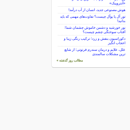
«آنتروپیک»
هوش مصنوعی جدید، انسان از آب درآمد!
تور آل یا یوآل چیست؟ تفاوت‌های مهمی که باید
بدانید!
نور خورشید و دشمن خاموش چشمان شما؛
آفتاب سوختگی چشم چیست؟
دکوراسیون بنفش و زرد؛ ترکیب رنگی زیبا و
اعجاب انگیز
علل، علایم و درمان سندرم فرتوتی؛ از شایع
ترین مشکلات سالمندی
مطالب روز گذشته »