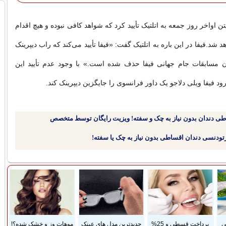
 اواخر روز جمعه به اتلتیک تأیید کرد که شواهد کافی نبوده و هیچ اقدام
د شد.فیفا در این باره به اتلتیک گفت: «فیفا تأیید می‌کند که راب دیپرینک
 مسابقات جام جهانی فیفا حذف شده است.» با وجود عدم تأیید این
‌رود فیفا ویلی دلاجو یک داور فرانسوی را جایگزین دیپرینک کند.
طی دندان بدون نیاز به چک و سفته! ویزیت رایگان توسط متخصص
ی
پرداخت قسطی و 25%
جدیدترین مدل های عینک
موهات وز و خشک شده؟!