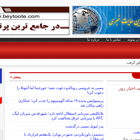
در بیتوته
تماس با ما
درباره ما
داور گرفت
بیشتر »
مسی به عروسی رونالدو دعوت نشد؛ جورجینا اما آنتونلا را
دعوت کرد!
پرسپولیس پدیده ۱۹ ساله آلومینیوم را جذب کرد؛ شکاری
راهی پیکان شد
بلاتکلیفی میزبانی استقلال ادامه دارد؛ شهرقدس میزبان لیگ،
AFC با میزبانی عراق مخالفت کرد
پدر لیونل مسی درگذشت
یخت
دستمزد باورنکردنی جنپو در یونان؛ یک‌هفتم قرارداد با
یتی در حال
استقلال!