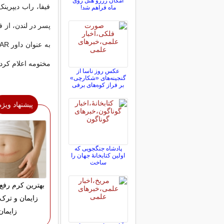
امکان رزرو هتل روی
فیفا، راب دیپرین
ماه فراهم شد!
پسر در لندن، از 
مختومه اعلام کرد
عکس روز ناسا از
گنجینه‌های «شکارچی»
بر فراز کوه‌های برفی
پیشنهاد ویژه
پادشاه جنگجویی که
اولین کتابخانۀ جهان را
ساخت
بهترین کرم رفع
زایمان و ترک
زایمان