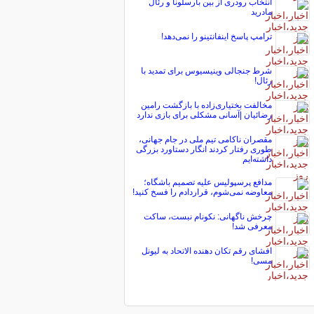
انتخاب رودری از بین بارسلونا و رئال
مادرید
ترامپ پاسخ اینفانتینو را نمی‌دهد!
شرط جنجالی وینیسیوس برای تمدید با
رئال!
مخالفت بختیاری‌زاده با بازگشت رامین
رضائیان |آسانی مشکلی برای بازی ندارد
مقصران ناکامی تیم ملی در جام جهانی،
طوری رفتار کردند انگار دستاورد بزرگی
داشته‌ایم
مدافع پرسپولیس علیه تصمیم باشگاه؛
معاوضه نمی‌شوم، قراردادم را فسخ کنید!
چرخش ناگهانی: نکونام نبست، ساکت
معرفی شد!
افشای رقم تکان دهنده الاتحاد به لیونل
مسی!