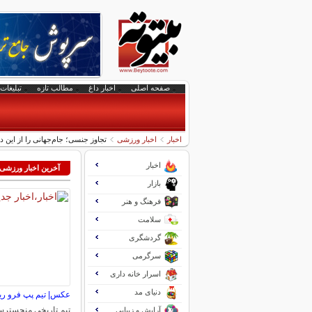
صفحه اصلی
اخبار داغ
مطالب تازه
تبلیغات 
اخبار
اخبار ورزشی
تجاوز جنسی؛ جام‌جهانی را از این 
اخبار
آخرین اخبار ورزشی
بازار
فرهنگ و هنر
سلامت
گردشگری
سرگرمی
اسرار خانه داری
دنیای مد
عکس| تیم پپ فرو ر
تیم تاریخی منچسترس
آرایش و زیبایی