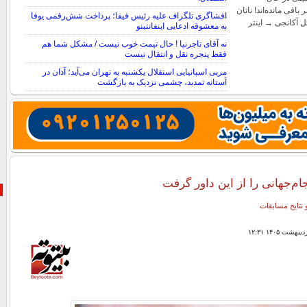
اقی مانده‌اند! ناتان
افشاگری تلگراف علیه رئیس فیفا؛ پرداخت شش‌رقمی یوفا
ل آکانجی → اینتر
به معشوقه ادعایی اینفانتینو
نه آقای تاجرنیا ! حال تیمت خوب نیست / مشکل شما هم
فقط پنجره نقل و انتقال نیست
مربی اسپانیایی استقلال یکشنبه به تهران می‌آید؛ آدان در
آستانه تمدید، چشمی نزدیک به بازگشت
م‌جهانی را از این داور گرفت
 نتایج مسابقات