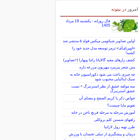
امروز
در بیتوته
فال روزانه - یکشنبه 18 مرداد
1405
اولین تصاویر شیائومی میکس فولد ۵ منتشر شد
«اوپن‌ای‌آی» ترمز توسعه مدل جدید خود را
کشید!
کشف رازهای معبد گالاپاتا راجا ویهارا (+تصاویر)
متن شعر پیرمرد مهربون مزرعه داره
چه چیزی باعث می شود دکوراسیون خانه به
سبک ایتالیایی محبوب شود
سه مولفه عشق از نظر استرنبرگ + تست
عشق استرنبرگ
خواص ذکر یا کریم الصفح و معنای آن
تقویم مایا چیست؟
آموزش مرحله به مرحله فرنچ ناخن در خانه
راههای شستن کلم بروکلی
طرز تهیه رول لازانیا
درمان و پیشگیری از تنبلی تخمدان با ورزش