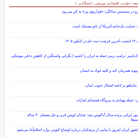
معه، حوادث، اقتصادی، ورزشی، دانشگاه و...)
و در بیستمین سالگرد «هزارتوی پن» به کن می‌رود
 حمایت یک‌جانبه آمریکا از ناتو مضحک است
کنکور ۱۴۰۵
ک‌تایمز: ترامپ ترمز حمله به ایران را کشید | نگرانی واشنگتن از کاهش ذخایر موشکی
پیوند همزمان کبد و کلیه خوک به انسان
نتانیاهو بر ادامه اشغال جنوب لبنان
: حمله پهپادی به نیروگاه هسته‌ای امارات
پروفسور ایرانی برنده مدال آباکوس شد؛ شایان اویس قرن و حل معمای ۴۰ ساله
تم‌ها
شور ایران امروز با پیامی از پزشکیان درباره اوضاع کنونی، وارد اسلام‌آباد می‌شود