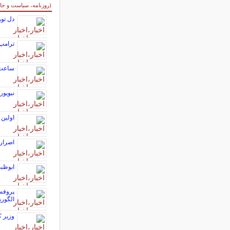
سایر خبرهای داغ
(روزنامه، سیاست و جا
دل تور
ترامپ:
ساعت ۱۲ امشب آخرین فرصت ثبت نام در 
نیویور
اولین 
اصرار 
ابوظبی
الگوری
وزیر ک