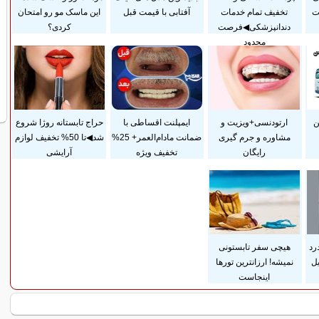
ت
تخفیف تمام خدمات
آفتابی با قیمت قبل
این ماسک مو رو امتحان
دندانپزشکی◀فرصت
کردی؟
محدود
ن
ارتودنسی+ویزیت و
ایمپلنت اقساطی با
حراج تابستانه روژا شروع
مشاوره و جرم گیری
ضمانت مادام‌العمر+ 25%
شد◀تا 50% تخفیف لوازم
رایگان
تخفیف ویژه
آرایشی
رد
هیچی سفر تابستونی
ل
نمیشه! ارزانترین تورها
اینجاست