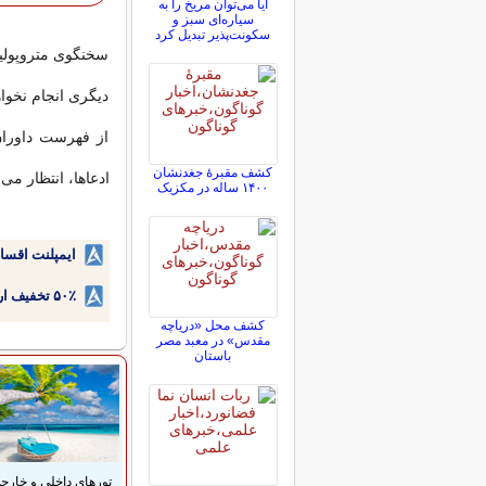
آیا می‌توان مریخ را به
سیاره‌ای سبز و
سکونت‌پذیر تبدیل کرد
سخنگوی متروپولیتن
دیگری انجام نخواه
از فهرست داوران
کشف مقبرۀ جغدنشان
ادعاها، انتظار می
۱۴۰۰ ساله در مکزیک
ایمپلنت اقسا
۵۰٪ تخفیف ارتودنسی دندان اقساطی بدون نیاز به چک یا سفته!
کشف محل «دریاچه
مقدس» در معبد مصر
باستان
تورهای داخلی و خارج