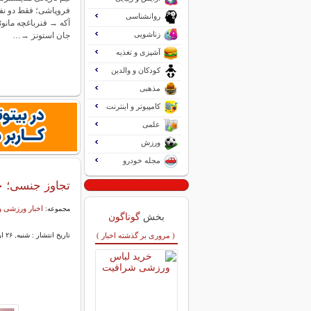
فروپاشی؛ فقط دو نفر ب
روانشناسی
آکه → فنرباغچه مانوئ
زناشویی
جان استونز →…
آشپزی و تغذیه
کودکان و والدین
مذهبی
کامپیوتر و اینترنت
علمی
ورزش
مجله خودرو
تجاوز جنسی؛ جا
اخبار ورزشی و
مجموعه:
بخش
گوناگون
( مروری بر گذشته اخبار )
تاریخ انتشار : شنبه, ۲۶ اردیبهشت ۱۴۰۵ ۱۲:۳۱