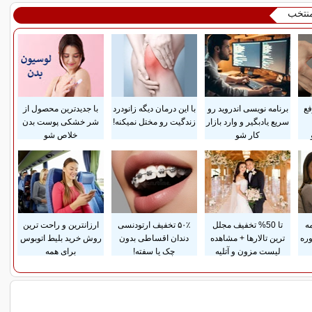
منتخب
ع
برنامه نویسی اندروید رو
با این درمان دیگه زانودرد
با جدیدترین محصول از
سریع یادبگیر و وارد بازار
زندگیت رو مختل نمیکنه!
شر خشکی پوست بدن
کار شو
خلاص شو
ه
تا 50% تخفیف مجلل
۵۰٪ تخفیف ارتودنسی
ارزانترین و راحت ترین
وره
ترین تالارها + مشاهده
دندان اقساطی بدون
روش خرید بلیط اتوبوس
لیست مزون و آتلیه
چک یا سفته!
برای همه