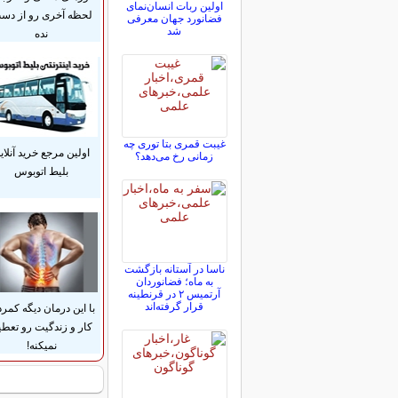
اولین ربات انسان‌نمای
لحظه آخری رو از دس
فضانورد جهان معرفی
شد
نده
غیبت قمری بتا توری چه
اولین مرجع خرید آنلای
زمانی رخ می‌دهد؟
بلیط اتوبوس
ناسا در آستانه بازگشت
به ماه؛ فضانوردان
آرتمیس ۲ در قرنطینه
قرار گرفته‌اند
با این درمان دیگه کمرد
کار و زندگیت رو تعطی
نمیکنه!