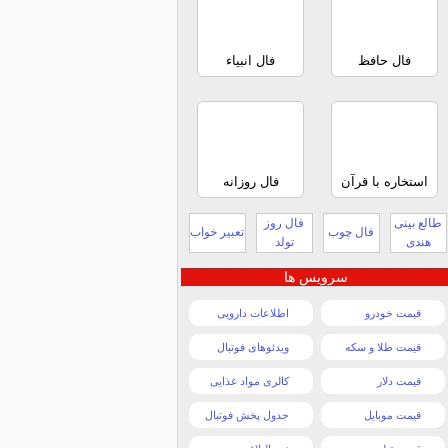
فال حافظ
فال انبیاء
استخاره با قرآن
فال روزانه
طالع بینی
فال روز
فال چوب
تعبیر خواب
هندی
تولد
سرویس ها
قیمت خودرو
اطلاعات دارویی
قیمت طلا و سکه
ویدئوهای فوتبال
قیمت دلار
کالری مواد غذایی
قیمت موبایل
جدول پخش فوتبال