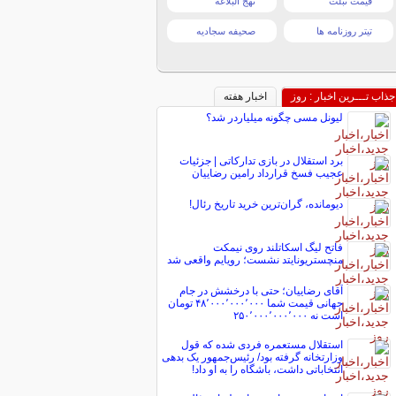
قیمت تبلت
نهج البلاغه
تیتر روزنامه ها
صحیفه سجادیه
جذاب تـــرین اخبار : روز
اخبار هفته
لیونل مسی چگونه میلیاردر شد؟
برد استقلال در بازی تدارکاتی | جزئیات
عجیب فسخ قرارداد رامین رضاییان
دیومانده، گران‌ترین خرید تاریخ رئال!
فاتح لیگ اسکاتلند روی نیمکت
منچستریونایتد نشست؛ رویایم واقعی شد
آقای رضاییان؛ حتی با درخشش در جام
جهانی قیمت شما ۴۸٬۰۰۰٬۰۰۰٬۰۰۰ تومان
است نه ۲۵۰٬۰۰۰٬۰۰۰٬۰۰۰
استقلال مستعمره فردی شده که قول
وزارتخانه گرفته بود/ رئیس‌جمهور یک بدهی
انتخاباتی داشت، باشگاه را به او داد!