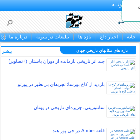
بـیتوتــه
منو
خانه
اخبار داغ
تازه ها
تبلیغات در بیتوته
درباره ما
ت
تازه های مكانهاي تاريخي جهان
بیشتر »
چند اثر تاریخی بازمانده از دوران باستان (+تصاویر)
بازدید از کاخ بورسا: تجربه‌ای بی‌نظیر در پورتو
سانتورینی، جزیره‌ای تاریخی در یونان
قلعه Amber در جی پور هند