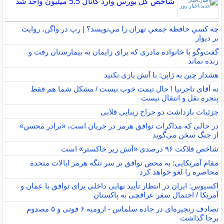
شاخص کل بورس وارد کانال 5.5 میلیون واحد شد
چه كسي حافظه جمعي تهران را مي‌نويسد؟ | رپ در واگن، روايت
بر ديوار
گفت‌وگو با خانواده مادری که برای زایمان به بیمارستان رفت و
زنده نماند
هشدار چین به ژاپن: با آتش بازی نکنید
نه آقای تاجرنیا ! حال تیمت خوب نیست / مشکل شما هم فقط
پنجره نقل و انتقال نیست
جزئیات بازداشت دو جراح زیبایی قلابی
در حالی که مذاکرات توافق هرمز در جریان است، «برادر محسن»
از جنگ سخن می‌گوید
شاخص فلاکت ۹۶ درصدی «آتش زیر خاکستر» است
مقام آمریکایی: به محض توافق بر سر تنگه هرمز ایالات متحده
محاصره را لغو خواهد کرد
اکسیوس: ایران در انتظار تأیید نهایی داخلی برای توافق با عمان و
آمریکا / احتمال سفر عراقچی به پاکستان
تصادف زنجیره‌ای در جاده سلماس - ارومیه ۶ فوتی و ۵ مصدوم
برجا گذاشت