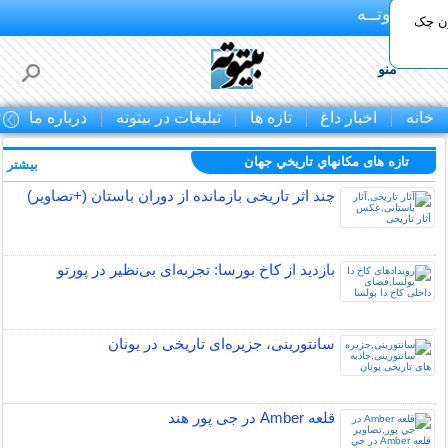
بـیتوتــه
ون چک
منو
خانه
اخبار داغ
تازه ها
تبلیغات در بیتوته
درباره ما
ت
تازه های مكانهاي تاريخي جهان
بیشتر »
چند اثر تاریخی بازمانده از دوران باستان (+تصاویر)
بازدید از کاخ بورسا: تجربه‌ای بی‌نظیر در پورتو
سانتورینی، جزیره‌ای تاریخی در یونان
قلعه Amber در جی پور هند