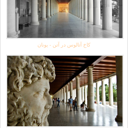
کاخ آتالوس در آتن - یونان