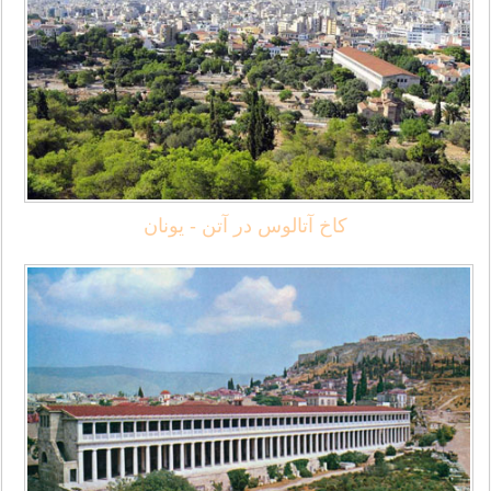
کاخ آتالوس در آتن - یونان