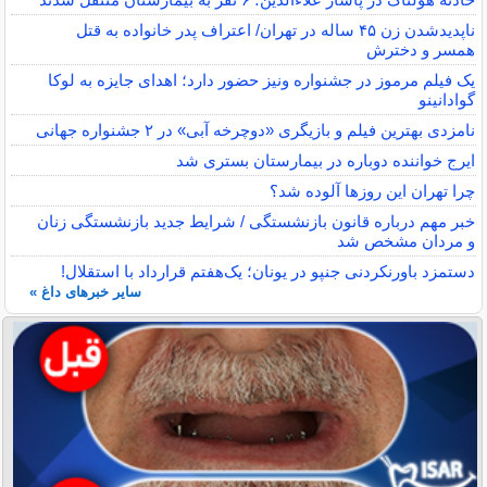
ناپدیدشدن زن ۴۵ ساله در تهران/ اعتراف پدر خانواده به قتل
همسر و دخترش
یک فیلم مرموز در جشنواره ونیز حضور دارد؛ اهدای جایزه به لوکا
گوادانینو
نامزدی بهترین فیلم و بازیگری «دوچرخه آبی» در ۲ جشنواره جهانی
ایرج خواننده دوباره در بیمارستان بستری شد
چرا تهران این روزها آلوده شد؟
خبر مهم درباره قانون بازنشستگی / شرایط جدید بازنشستگی زنان
و مردان مشخص شد
دستمزد باورنکردنی جنپو در یونان؛ یک‌هفتم قرارداد با استقلال!
سایر خبرهای داغ »