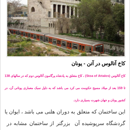
کاخ آتالوس در آتن - یونان
کاخ آتالوس (Stoa of Attalos) ، کاخ متعلق به پادشاه پرگامون آتالوس دوم که در سالهای 138
تا 159 بعد از میلاد مسیح حکومت می کرد می باشد که به دلیل سبک معماری یونانی آن، در
کشور یونان و جهان شهرت بسیاری دارد.
این ساختمان که متعلق به دوران هلنی می باشد ، ایوان یا
گردشگاه سرپوشیده آن بزرگتر از ساختمان مشابه در