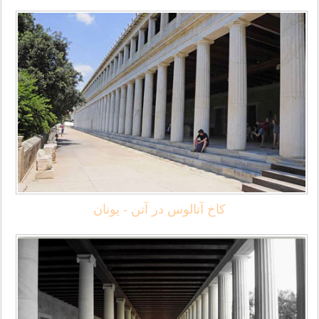
کاخ آتالوس در آتن - یونان