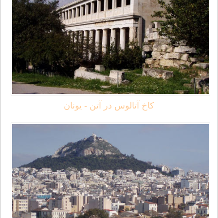
کاخ آتالوس در آتن - یونان