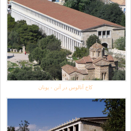
کاخ آتالوس در آتن - یونان