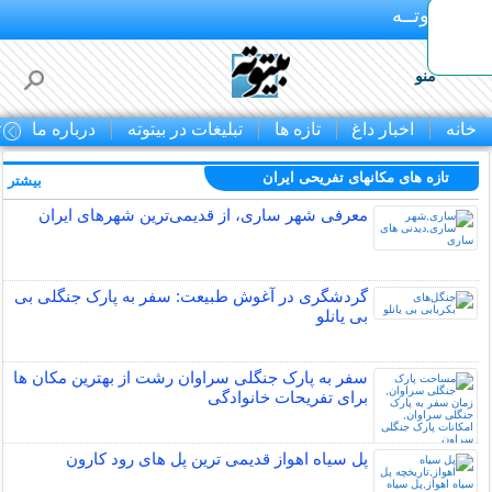
بـیتوتــه
منو
خانه
اخبار داغ
تازه ها
تبلیغات در بیتوته
درباره ما
ت
تازه های مکانهای تفریحی ايران
بیشتر »
معرفی شهر ساری، از قدیمی‌ترین شهرهای ایران
گردشگری در آغوش طبیعت: سفر به پارک جنگلی بی
بی یانلو
سفر به پارک جنگلی سراوان رشت از بهترین مکان ها
برای تفریحات خانوادگی
پل سیاه اهواز قدیمی ترین پل های رود کارون