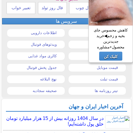
طالع بینی هندی
فال چوب
فال روز تولد
تعبیر خواب
سرویس ها
کاهش محسوس جای
قیمت خودرو
اطلاعات دارویی
بخیه و زخم◀خرید
جدیدترین
قیمت طلا و سکه
ویدئوهای فوتبال
محصول+مشاوره
قیمت دلار
کالری مواد غذایی
کلیک کن
قیمت موبایل
جدول پخش فوتبال
قیمت تبلت
نهج البلاغه
تیتر روزنامه ها
صحیفه سجادیه
آخرین اخبار ایران و جهان
در سال 1404 روزانه بیش از 15 هزار میلیارد تومان
خلق پول داشته‌ایم!