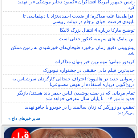
رئیس جمهور آمریکا افشاگران «کمبود ذخایر موشکی» را تهدید
کرد
افراطی‌ها علیه مذاکره؛ از ضدیت احمدی‌نژاد با دیپلماسی تا
نابودی فرصت احیای برجام در دولت رییسی
توضیح مارکا درباره 4 انتقال بزرگ لالیگا
این پیامک های سهمیه کنکور جعلی است
پیش‌بینی دقیق زمان برخورد طوفان‌های خورشیدی به زمین ممکن
شد
کریدور میانی؛ مهم‌ترین خبر پنهان مذاکرات
جدیدترین فیلم مانی حقیقی در جشنواره نیویورک
رسوایی جدید در هالیوود؛ اعتراف جنجالی کارگردان سرشناس به
دروغ‌گویی درباره استفاده از هوش مصنوعی!
تمام مردانی که در صف پوشیدن لباس جیمز باند هستند/ بازیگر
جدید مأمور ۰۰۷ تا پایان سال معرفی خواهد شد
تعقیب دو زورگیر که زنان سالمند را در خودرو با چاقو تهدید
می‌کردند
سایر خبرهای داغ »