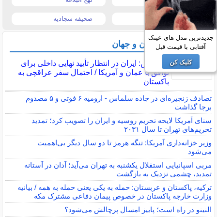
تیتر روزنامه ها
صحیفه سجادیه
جدیدترین مدل های عینک
آخرین اخبار ایران و جهان
آفتابی با قیمت قبل
کلیک کن
اکسیوس: ایران در انتظار تأیید نهایی داخلی برای
توافق با عمان و آمریکا / احتمال سفر عراقچی به
پاکستان
تصادف زنجیره‌ای در جاده سلماس - ارومیه ۶ فوتی و ۵ مصدوم
برجا گذاشت
سنای آمریکا لایحه تحریم روسیه و ایران را تصویب کرد؛ تمدید
تحریم‌های تهران تا سال ۲۰۳۱
وزیر خزانه‌داری آمریکا: تنگه هرمز تا دو سال دیگر بی‌اهمیت
می‌شود
مربی اسپانیایی استقلال یکشنبه به تهران می‌آید؛ آدان در آستانه
تمدید، چشمی نزدیک به بازگشت
ترکیه، پاکستان و عربستان: حمله به یکی یعنی حمله به همه / بیانیه
وزارت خارجه پاکستان در خصوص پیمان دفاعی مشترک مکه
النینو در راه است؛ پاییز امسال پرچالش می‌شود؟