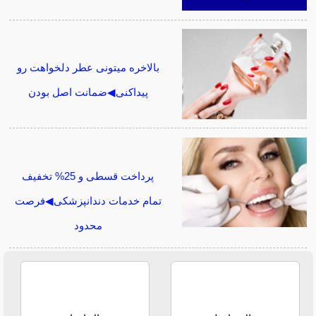
بالاخره میتونی عطر دلخواهت رو
پیداکنی◀ضمانت اصل بودن
پرداخت قسطی و 25% تخفیف
تمام خدمات دندانپزشکی◀فرصت
محدود