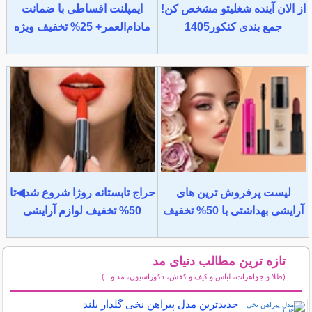
از الان آینده شغلیتو مشخص کن!
ایمپلنت اقساطی با ضمانت
جمع بندی کنکور1405
مادام‌العمر+ 25% تخفیف ویژه
لیست پرفروش ترین های
حراج تابستانه روژا شروع شد◀تا
آرایشی بهداشتی با 50% تخفیف
50% تخفیف لوازم آرایشی
تازه ترین مطالب دنیای مد
(طلا و جواهرات، لباس و کیف و کفش، دکوراسیون، مد و...)
سایر مطالب دنیای مد
جدیدترین مدل پیراهن نخی گلدار بلند