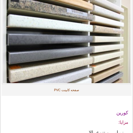
صفحه کابینت PVC
کورین
مزایا:
– زیبایی و تنوع بالا