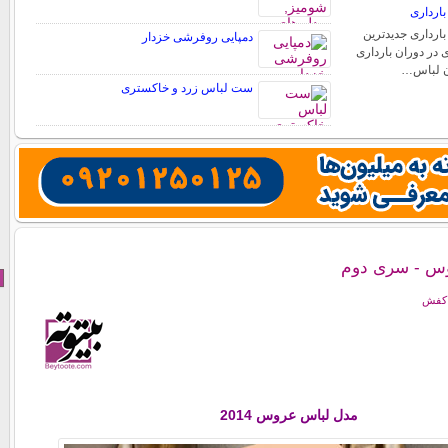
ارداری
ارداری جدیدترین
دمپایی روفرشی خزدار
 در دوران بارداری
دن لباس…
ست لباس زرد و خاکستری
س - سری دوم
 کفش
مدل لباس عروس 2014