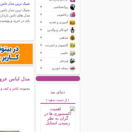
شیک ترین مدل دامن ب
روانشناسی
شیک ترین مدل دامن ب
زناشویی
مدل های دامن بارداری
باید در خرید و پوشی
آشپزی و تغذیه
کودکان و والدین
مذهبی
کامپیوتر و اینترنت
علمی
ورزش
مجله خودرو
مدل لباس عرو
لباس و کیف و
مجموعه:
دنیای
مد
( از دست ندهید )