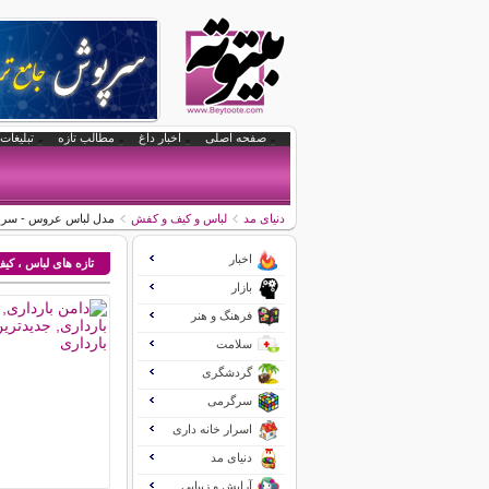
صفحه اصلی
اخبار داغ
مطالب تازه
تبلیغات 
دنیای مد
لباس و کیف و کفش
مدل لباس عروس - سری
اخبار
تازه های لباس ، ک
بازار
فرهنگ و هنر
سلامت
گردشگری
سرگرمی
اسرار خانه داری
دنیای مد
آرایش و زیبایی