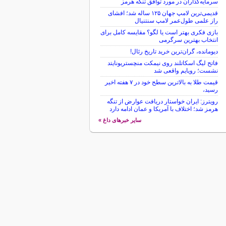
سرمایه‌گذاران در مورد توافق تنگه هرمز
قدیمی‌ترین لامپ جهان ۱۲۵ ساله شد؛ افشای
راز علمی طول‌عمر لامپ سنتنیال
بازی فکری بهتر است یا لگو؟ مقایسه کامل برای
انتخاب بهترین سرگرمی
دیومانده، گران‌ترین خرید تاریخ رئال!
فاتح لیگ اسکاتلند روی نیمکت منچستریونایتد
نشست؛ رویایم واقعی شد
قیمت طلا به بالاترین سطح خود در ۷ هفته اخیر
رسید،
رویترز: ایران خواستار دریافت عوارض از تنگه
هرمز شد؛ اختلاف با آمریکا و عمان ادامه دارد
سایر خبرهای داغ »