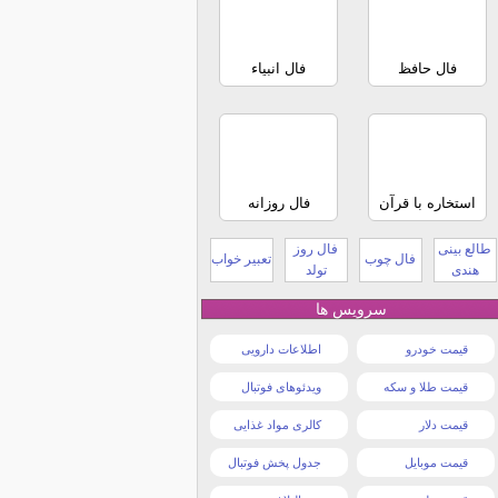
فال حافظ
فال انبیاء
استخاره با قرآن
فال روزانه
طالع بینی
فال روز
فال چوب
تعبیر خواب
هندی
تولد
سرویس ها
قیمت خودرو
اطلاعات دارویی
قیمت طلا و سکه
ویدئوهای فوتبال
قیمت دلار
کالری مواد غذایی
قیمت موبایل
جدول پخش فوتبال