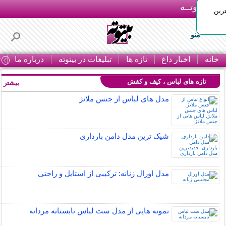
بـیتوتــه
رین
منو
خانه
اخبار داغ
تازه ها
تبلیغات در بیتوته
درباره ما
ت
تازه های لباس ، کیف و کفش
بیشتر »
مدل های لباس از جنس ملانژ
شیک ترین مدل دامن بارداری
مدل اورال زنانه: ترکیبی از استایل و راحتی
نمونه هایی از مدل ست لباس تابستانه مردانه