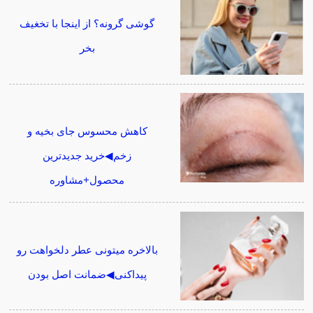
گوشی گرونه؟ از اینجا با تخغیف
بخر
کاهش محسوس جای بخیه و
زخم◀خرید جدیدترین
محصول+مشاوره
بالاخره میتونی عطر دلخواهت رو
پیداکنی◀ضمانت اصل بودن