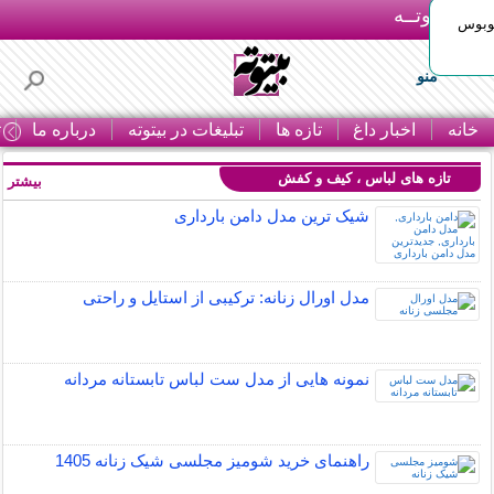
بـیتوتــه
توبوس
منو
خانه
اخبار داغ
تازه ها
تبلیغات در بیتوته
درباره ما
ت
تازه های لباس ، کیف و کفش
بیشتر »
شیک ترین مدل دامن بارداری
مدل اورال زنانه: ترکیبی از استایل و راحتی
نمونه هایی از مدل ست لباس تابستانه مردانه
راهنمای خرید شومیز مجلسی شیک زنانه 1405