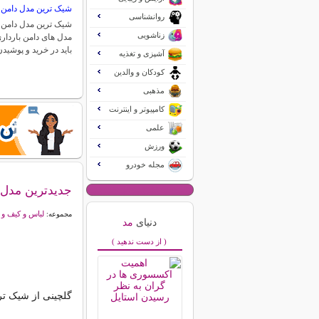
شیک ترین مدل دامن ب
روانشناسی
شیک ترین مدل دامن ب
زناشویی
مدل های دامن بارداری
باید در خرید و پوشی
آشپزی و تغذیه
کودکان و والدین
مذهبی
کامپیوتر و اینترنت
علمی
ورزش
مجله خودرو
جدیدترین مدل پ
لباس و کیف و
مجموعه:
دنیای
مد
( از دست ندهید )
گلچینی از شیک تری