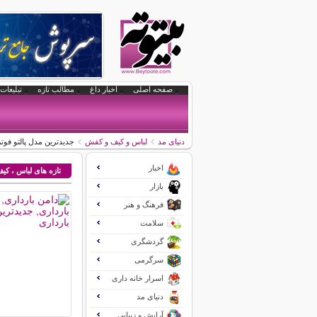
صفحه اصلی
اخبار داغ
مطالب تازه
تبلیغات 
دنیای مد
لباس و کیف و کفش
جدیدترین مدل پالتو فوتر
اخبار
تازه های لباس ، ک
بازار
فرهنگ و هنر
سلامت
گردشگری
سرگرمی
اسرار خانه داری
دنیای مد
آرایش و زیبایی