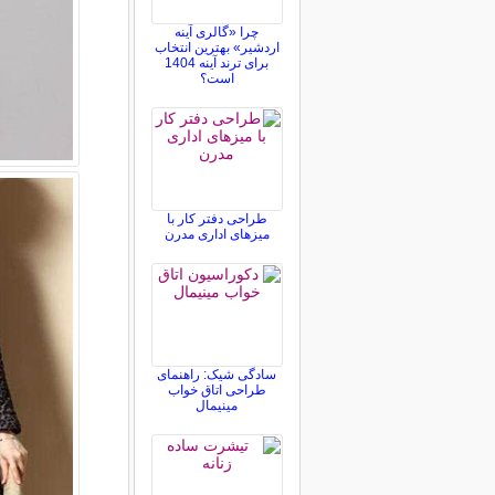
چرا «گالری آینه
اردشیر» بهترین انتخاب
برای ترند آینه 1404
است؟
طراحی دفتر کار با
میزهای اداری مدرن
سادگی شیک: راهنمای
طراحی اتاق خواب
مینیمال