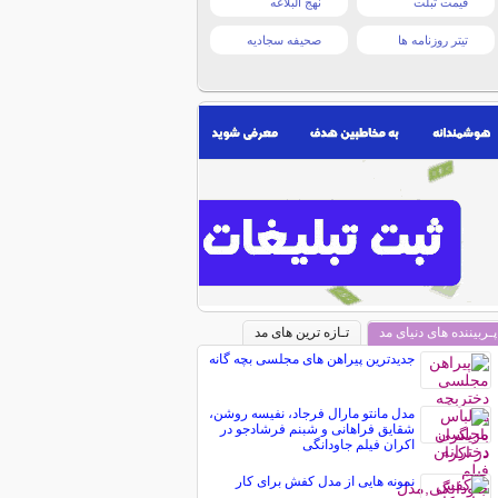
قیمت تبلت
نهج البلاغه
تیتر روزنامه ها
صحیفه سجادیه
پـربیننده های دنیای مد
تـازه ترین های مد
جدیدترین پیراهن های مجلسی بچه گانه
مدل مانتو مارال فرجاد، نفیسه روشن،
شقایق فراهانی و شبنم فرشادجو در
اکران فیلم جاودانگی
نمونه هایی از مدل کفش برای کار