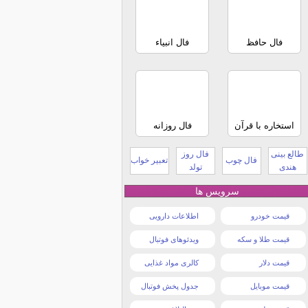
فال حافظ
فال انبیاء
استخاره با قرآن
فال روزانه
طالع بینی
فال روز
فال چوب
تعبیر خواب
هندی
تولد
سرویس ها
قیمت خودرو
اطلاعات دارویی
قیمت طلا و سکه
ویدئوهای فوتبال
قیمت دلار
کالری مواد غذایی
قیمت موبایل
جدول پخش فوتبال