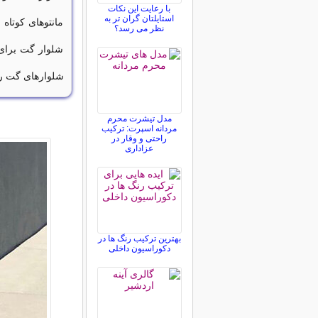
با رعایت این نکات
استایلتان گران تر به
مانتوهای کوتاه
نظر می رسد؟
شلوار گت برای 
شلوارهای گت را 
مدل تیشرت محرم
مردانه اسپرت: ترکیب
راحتی و وقار در
عزاداری
بهترین ترکیب رنگ ها در
دکوراسیون داخلی