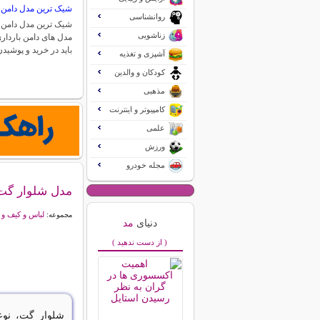
شیک ترین مدل دامن ب
روانشناسی
شیک ترین مدل دامن ب
زناشویی
مدل های دامن بارداری
باید در خرید و پوشی
آشپزی و تغذیه
کودکان و والدین
مذهبی
کامپیوتر و اینترنت
علمی
ورزش
مجله خودرو
مدل شلوار گت 
لباس و کیف و
مجموعه:
دنیای
مد
( از دست ندهید )
شلوار گت، نوع