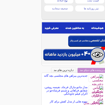
قیمت تبلت
نهج البلاغه
تیتر روزنامه ها
صحیفه سجادیه
پـربیننده های دنیای مد
تـازه ترین های مد
جدیدترین پیراهن های مجلسی بچه گانه
مدل مانتو مارال فرجاد، نفیسه روشن،
شقایق فراهانی و شبنم فرشادجو در
اکران فیلم جاودانگی
نمونه هایی از مدل کفش برای کار