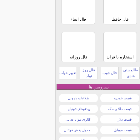
فال حافظ
فال انبیاء
استخاره با قرآن
فال روزانه
طالع بینی
فال روز
فال چوب
تعبیر خواب
هندی
تولد
سرویس ها
قیمت خودرو
اطلاعات دارویی
قیمت طلا و سکه
ویدئوهای فوتبال
قیمت دلار
کالری مواد غذایی
قیمت موبایل
جدول پخش فوتبال