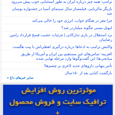
ترامپ: همه چیز درباره ایران به طور استثنایی خوب پیش می‌رود
بازیگر مالزیایی، فیلمساز سال سینمای آسیا در جشنواره بوسان
شد
چرا مغز در هنگام خواب، انرژی خود را خالی می‌کند
لیونل مسی چگونه میلیاردر شد؟
برد استقلال در بازی تدارکاتی | جزئیات عجیب فسخ قرارداد رامین
رضاییان
واکنش ترامپ به ادعاها درباره درگیری لفظی‌اش با پیت هگست
العربیه: تماس‌های غیر مستقیم بین ایران و آمریکا از طریق
میانجی‌ها؛ این گفت‌و‌گو‌ها وارد مرحله نهایی شده
تأثیر پنهانی داروهای جدید لاغری بر چشم‌ها!
بازگشت کتابی بعد از ۱۵۰سال
سایر خبرهای داغ »