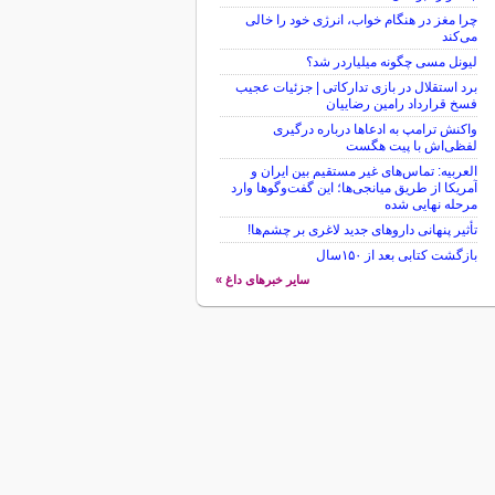
چرا مغز در هنگام خواب، انرژی خود را خالی
می‌کند
لیونل مسی چگونه میلیاردر شد؟
برد استقلال در بازی تدارکاتی | جزئیات عجیب
فسخ قرارداد رامین رضاییان
واکنش ترامپ به ادعاها درباره درگیری
لفظی‌اش با پیت هگست
العربیه: تماس‌های غیر مستقیم بین ایران و
آمریکا از طریق میانجی‌ها؛ این گفت‌و‌گو‌ها وارد
مرحله نهایی شده
تأثیر پنهانی داروهای جدید لاغری بر چشم‌ها!
بازگشت کتابی بعد از ۱۵۰سال
سایر خبرهای داغ »