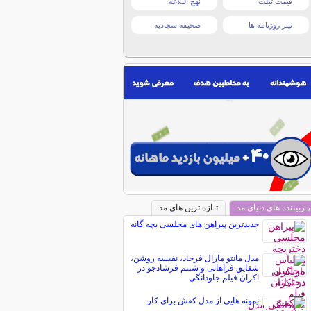
قیمت تبلت
نهج البلاغه
تیتر روزنامه ها
صحیفه سجادیه
پـربیننده های دنیای مد
تـازه ترین های مد
جدیدترین پیراهن های مجلسی بچه گانه
مدل مانتو مارال فرجاد، نفیسه روشن،
شقایق فراهانی و شبنم فرشادجو در
اکران فیلم جاودانگی
نمونه هایی از مدل کفش برای کار