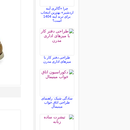
چرا «گالری آینه
اردشیر» بهترین انتخاب
برای ترند آینه 1404
است؟
طراحی دفتر کار با
میزهای اداری مدرن
سادگی شیک: راهنمای
طراحی اتاق خواب
مینیمال