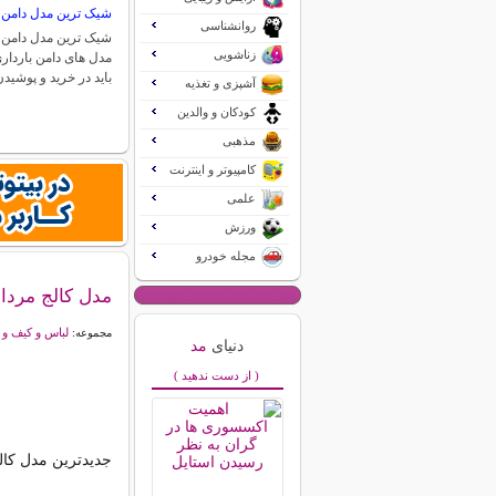
شیک ترین مدل دامن ب
روانشناسی
شیک ترین مدل دامن ب
زناشویی
مدل های دامن بارداری
باید در خرید و پوشی
آشپزی و تغذیه
کودکان و والدین
مذهبی
کامپیوتر و اینترنت
علمی
ورزش
مجله خودرو
مدل کالج مردا
لباس و کیف و
مجموعه:
دنیای
مد
( از دست ندهید )
جدیدترین مدل کالج