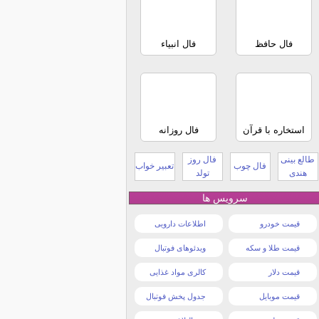
فال حافظ
فال انبیاء
استخاره با قرآن
فال روزانه
طالع بینی
فال روز
فال چوب
تعبیر خواب
هندی
تولد
سرویس ها
قیمت خودرو
اطلاعات دارویی
قیمت طلا و سکه
ویدئوهای فوتبال
قیمت دلار
کالری مواد غذایی
قیمت موبایل
جدول پخش فوتبال