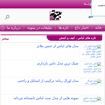
بـیتوتــه
 دست
منو
خانه
اخبار داغ
تازه ها
تبلیغات در بیتوته
درباره ما
ت
تازه های لباس ، کیف و کفش
بیشتر »
مدل های لباس از جنس ملانژ
شیک ترین مدل دامن بارداری
مدل اورال زنانه: ترکیبی از استایل و راحتی
نمونه هایی از مدل ست لباس تابستانه مردانه