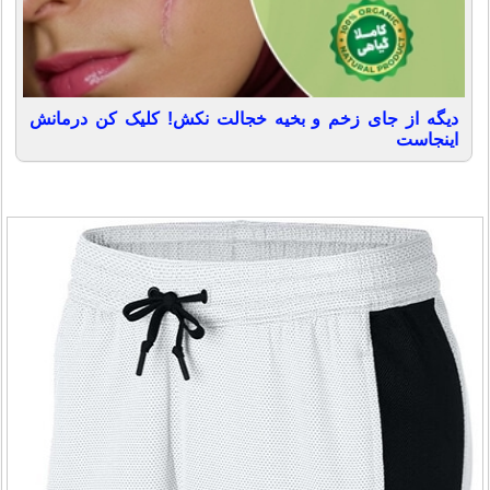
دیگه از جای زخم و بخیه خجالت نکش! کلیک کن درمانش
اینجاست