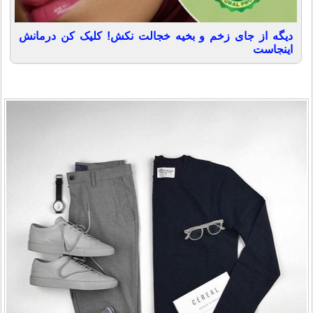
دیگه از جای زخم و بخیه خجالت نکش! کلیک کن درمانش
اینجاست