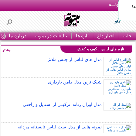
بـیتوتــه
ه!
منو
خانه
اخبار داغ
تازه ها
تبلیغات در بیتوته
درباره ما
ت
تازه های لباس ، کیف و کفش
بیشتر »
مدل های لباس از جنس ملانژ
شیک ترین مدل دامن بارداری
مدل اورال زنانه: ترکیبی از استایل و راحتی
نمونه هایی از مدل ست لباس تابستانه مردانه