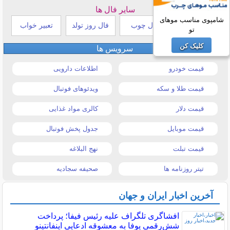
سایر فال ها
شامپوی مناسب موهای
طالع بینی هندی
فال چوب
فال روز تولد
تعبیر خواب
تو
کلیک کن
سرویس ها
قیمت خودرو
اطلاعات دارویی
قیمت طلا و سکه
ویدئوهای فوتبال
قیمت دلار
کالری مواد غذایی
قیمت موبایل
جدول پخش فوتبال
قیمت تبلت
نهج البلاغه
تیتر روزنامه ها
صحیفه سجادیه
آخرین اخبار ایران و جهان
افشاگری تلگراف علیه رئیس فیفا؛ پرداخت
شش‌رقمی یوفا به معشوقه ادعایی اینفانتینو