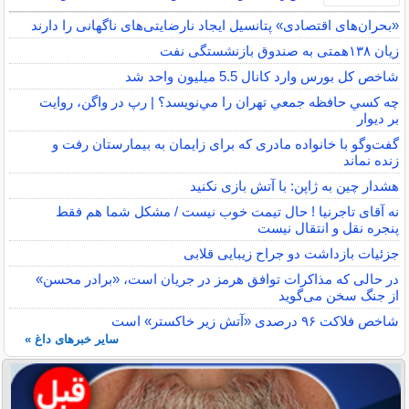
«بحران‌های اقتصادی» پتانسیل ایجاد نارضایتی‌های ناگهانی را دارند
زیان ۱۳۸همتی به صندوق بازنشستگی نفت
شاخص کل بورس وارد کانال 5.5 میلیون واحد شد
چه كسي حافظه جمعي تهران را مي‌نويسد؟ | رپ در واگن، روايت
بر ديوار
گفت‌وگو با خانواده مادری که برای زایمان به بیمارستان رفت و
زنده نماند
هشدار چین به ژاپن: با آتش بازی نکنید
نه آقای تاجرنیا ! حال تیمت خوب نیست / مشکل شما هم فقط
پنجره نقل و انتقال نیست
جزئیات بازداشت دو جراح زیبایی قلابی
در حالی که مذاکرات توافق هرمز در جریان است، «برادر محسن»
از جنگ سخن می‌گوید
شاخص فلاکت ۹۶ درصدی «آتش زیر خاکستر» است
سایر خبرهای داغ »