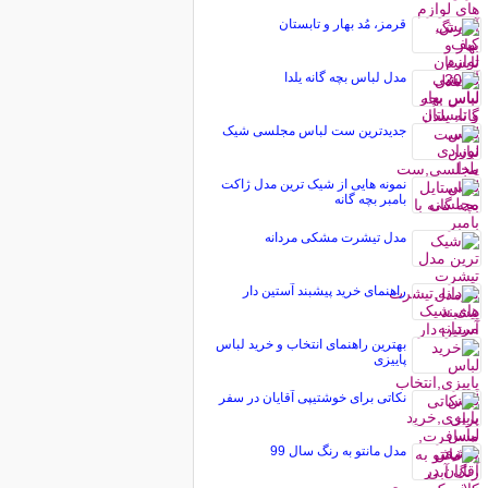
قرمز، مُد بهار و تابستان
مدل لباس بچه گانه یلدا
جدیدترین ست لباس مجلسی شیک
نمونه هایی از شیک ترین مدل ژاکت
بامبر بچه گانه
مدل تیشرت مشکی مردانه
راهنمای خرید پیشبند آستین دار
بهترین راهنمای انتخاب و خرید لباس
پاییزی
نكاتى براى خوشتيپى آقايان در سفر
مدل مانتو به رنگ سال 99