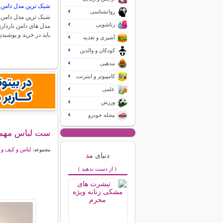
شیک ترین مدل دامن ب
روانشناسی
شیک ترین مدل دامن ب
زناشویی
مدل های دامن بارداری
باید در خرید و پوشی
آشپزی و تغذیه
کودکان و والدین
مذهبی
کامپیوتر و اینترنت
علمی
ورزش
مجله خودرو
ست لباس مهما
لباس و کیف و
مجموعه:
دنیای
مد
( از دست ندهید )