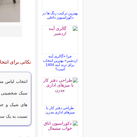
بهترین ترکیب رنگ ها در
دکوراسیون داخلی
چرا «گالری آینه
اردشیر» بهترین انتخاب
نکاتی برای انت
برای ترند آینه 1404
است؟
انتخاب لباس م
سبک شخصیتی را 
های شیک و جذا
طراحی دفتر کار با
میزهای اداری مدرن
نسبت به یک ست