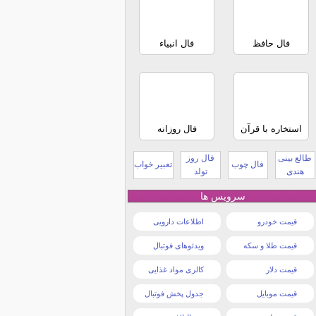
فال حافظ
فال انبیاء
استخاره با قرآن
فال روزانه
طالع بینی
فال روز
فال چوب
تعبیر خواب
هندی
تولد
سرویس ها
قیمت خودرو
اطلاعات دارویی
قیمت طلا و سکه
ویدئوهای فوتبال
قیمت دلار
کالری مواد غذایی
قیمت موبایل
جدول پخش فوتبال