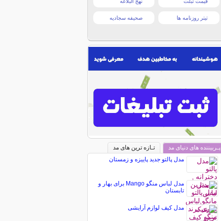
قیمت تبلت
نهج البلاغه
تیتر روزنامه ها
صحیفه سجادیه
پـربیننده های دنیای مد
تـازه ترین های مد
مدل پالتو جدید پاییزه و زمستان
مدل لباس منگو Mango برای بهار و
تابستان
مدل کیف لوازم آرایشی