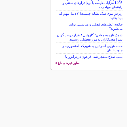
1405 مزایا، مقایسه با نرم‌افزارهای سنتی و
راهنمای مهاجرت
ریزش موی سگ نشانه چیست؟ ۷ دلیل مهم که
باید بدانید
چگونه عطرهای فصلی و مناسبتی تولید
می‌شوند؟
شوک تازه به معادن؛ گازوئیل ۸ هزار درصد گران
شد | معدنکاران به مرز تعطیلی رسیدند
حمله هوایی اسرائیل به شهرک المنصوری در
جنوب لبنان
بمب صلاح منفجر شد: فرعون در ترابزون!
سایر خبرهای داغ »