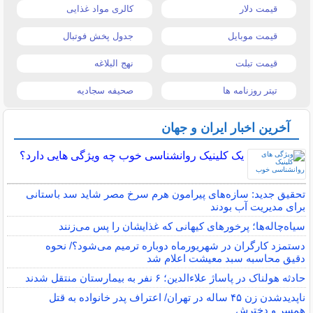
قیمت دلار
کالری مواد غذایی
قیمت موبایل
جدول پخش فوتبال
قیمت تبلت
نهج البلاغه
تیتر روزنامه ها
صحیفه سجادیه
آخرین اخبار ایران و جهان
یک کلینیک روانشناسی خوب چه ویژگی هایی دارد؟
تحقیق جدید: سازه‌های پیرامون هرم سرخ مصر شاید سد باستانی
برای مدیریت آب بودند
سیاه‌چاله‌ها؛ پرخورهای کیهانی که غذایشان را پس می‌زنند
دستمزد کارگران در شهریورماه دوباره ترمیم می‌شود؟/ نحوه
دقیق محاسبه سبد معیشت اعلام شد
حادثه هولناک در پاساژ علاءالدین؛ ۶ نفر به بیمارستان منتقل شدند
ناپدیدشدن زن ۴۵ ساله در تهران/ اعتراف پدر خانواده به قتل
همسر و دخترش