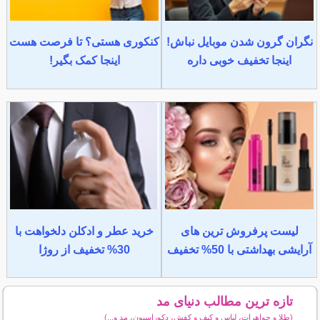
نگران گرون شدن موبایل نباش!
کنکوری هستی؟ تا فرصت هست
اینجا تخفیف خوبی داره
اینجا کمک بگیر!
لیست پرفروش ترین های
خرید عطر و ادکلن دلخواهت با
آرایشی بهداشتی با 50% تخفیف
30% تخفیف از روژا
تازه ترین مطالب دنیای مد
(طلا و جواهرات، لباس و کیف و کفش، دکوراسیون، مد و...)