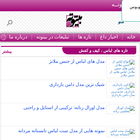
بـیتوتــه
توبوس
منو
خانه
اخبار داغ
تازه ها
تبلیغات در بیتوته
درباره ما
ت
تازه های لباس ، کیف و کفش
بیشتر »
مدل های لباس از جنس ملانژ
شیک ترین مدل دامن بارداری
مدل اورال زنانه: ترکیبی از استایل و راحتی
نمونه هایی از مدل ست لباس تابستانه مردانه