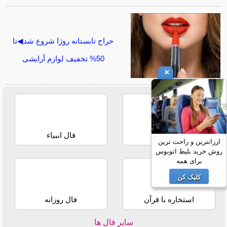
حراج تابستانه روژا شروع شد◀تا
50% تخفیف لوازم آرایشی
×
فال حافظ
فال انبیاء
ارزانترین و راحت ترین
روش خرید بلیط اتوبوس
برای همه
کلیک کن
استخاره با قرآن
فال روزانه
سایر فال ها