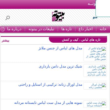
بـیتوتــه
منو
خانه
اخبار داغ
تازه ها
تبلیغات در بیتوته
درباره ما
ت
تازه های لباس ، کیف و کفش
بیشتر »
مدل های لباس از جنس ملانژ
شیک ترین مدل دامن بارداری
مدل اورال زنانه: ترکیبی از استایل و راحتی
نمونه هایی از مدل ست لباس تابستانه مردانه