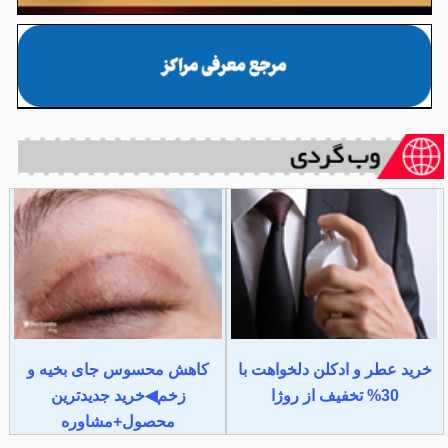
خرید عطر و ادکلن دلخواهت با
کاهش محسوس جای بخیه و
30% تخفیف از روژا
زخم◀خرید جدیدترین
محصول+مشاوره