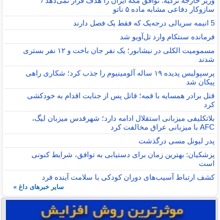
وزیر خارجه ترکیه: توافق مکه ایران را هدف قرار نمی‌دهد /
سازوکار دفاعی مشابه ماده ۵ ناتو
5 انیمه سریالی درجه‌یک که فقط یک فصل دارند
فرمانده سنتکام وارد تل‌آویو شد
مسمومیت الکلی در نیشابور؛ یک نفر جان باخت و ۱۲ نفر بستری
شدند
پرسپولیس پدیده ۱۹ ساله آلومینیوم را جذب کرد؛ شکاری راهی
پیکان شد
قتل برادر همسایه با قمه؛ قاتل پس از جنایت اقدام به خودکشی
کرد
بلاتکلیفی میزبانی استقلال ادامه دارد؛ شهرقدس میزبان لیگ،
AFC با میزبانی عراق مخالفت کرد
پدر لیونل مسی درگذشت
پزشکیان: بهترین زمان برای دستیابی به توافق، شرایط کنونی
است
کشف ارتباط آسیب‌های دوران کودکی با سلامت آینده فرد
سایر خبرهای داغ »