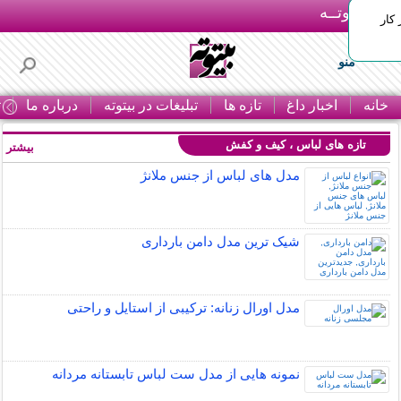
بـیتوتــه
 کار
منو
خانه
اخبار داغ
تازه ها
تبلیغات در بیتوته
درباره ما
ت
تازه های لباس ، کیف و کفش
بیشتر »
مدل های لباس از جنس ملانژ
شیک ترین مدل دامن بارداری
مدل اورال زنانه: ترکیبی از استایل و راحتی
نمونه هایی از مدل ست لباس تابستانه مردانه