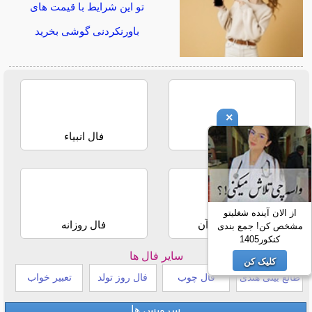
تو این شرایط با قیمت های
باورنکردنی گوشی بخرید
×
فال حافظ
فال انبیاء
از الان آینده شغلیتو
استخاره با قرآن
فال روزانه
مشخص کن! جمع بندی
کنکور1405
سایر فال ها
کلیک کن
طالع بینی هندی
فال چوب
فال روز تولد
تعبیر خواب
سرویس ها