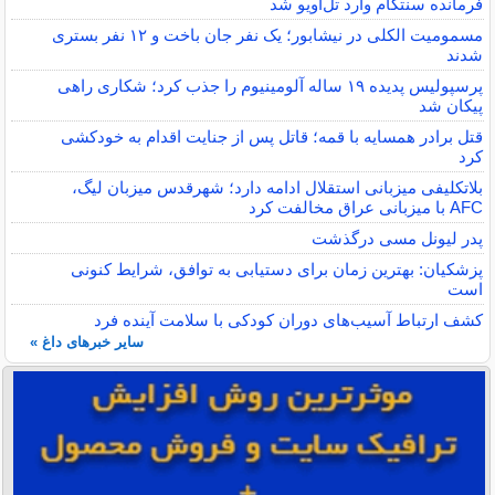
فرمانده سنتکام وارد تل‌آویو شد
مسمومیت الکلی در نیشابور؛ یک نفر جان باخت و ۱۲ نفر بستری
شدند
پرسپولیس پدیده ۱۹ ساله آلومینیوم را جذب کرد؛ شکاری راهی
پیکان شد
قتل برادر همسایه با قمه؛ قاتل پس از جنایت اقدام به خودکشی
کرد
بلاتکلیفی میزبانی استقلال ادامه دارد؛ شهرقدس میزبان لیگ،
AFC با میزبانی عراق مخالفت کرد
پدر لیونل مسی درگذشت
پزشکیان: بهترین زمان برای دستیابی به توافق، شرایط کنونی
است
کشف ارتباط آسیب‌های دوران کودکی با سلامت آینده فرد
سایر خبرهای داغ »