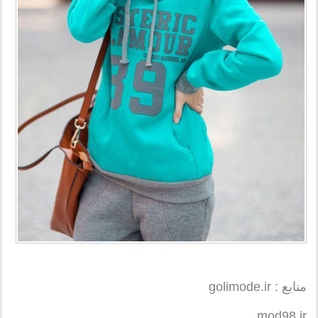
منابع : golimode.ir
mod98.ir