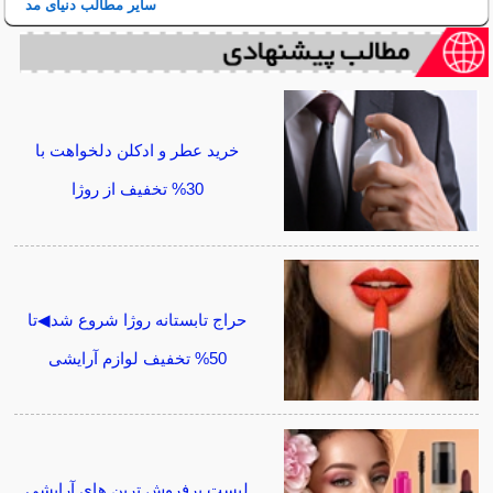
سایر مطالب دنیای مد
خرید عطر و ادکلن دلخواهت با
30% تخفیف از روژا
حراج تابستانه روژا شروع شد◀تا
50% تخفیف لوازم آرایشی
لیست پرفروش ترین های آرایشی