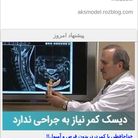
aksmodel.rozblog.com
پیشنهاد امروز
خداحافظی با کمردرد، بدون قرص و آمپول!!