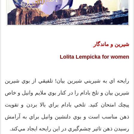
شیرین و ماندگار
Lolita Lempicka for women
رايحه اي به شيريني شيرين بيان! تلفيقي از بوي شيرين
شيرين بيان و تلخ بادام را در كنار بوي ملايم وانيل و خاص
پيچك امتحان كنيد. تلخي بادام براي بالا بردن و تقويت
ذهن مناسب است و بوي دلنشين وانيل براي به آرامش
رسيدن ذهن تاثير چشم‌گيري در اين رايحه ايجاد مي‌كند.