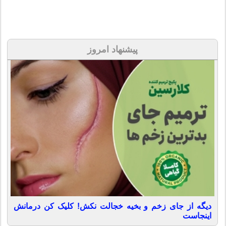
پیشنهاد امروز
دیگه از جای زخم و بخیه خجالت نکش! کلیک کن درمانش
اینجاست