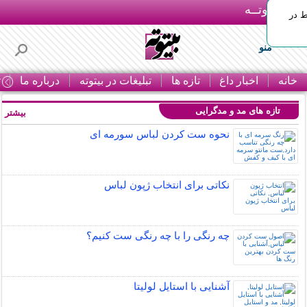
بـیتوتــه
ط در
منو
خانه
اخبار داغ
تازه ها
تبلیغات در بیتوته
درباره ما
ت
تازه های مد و مدگرایی
بیشتر »
نحوه ست کردن لباس سورمه ای
نکاتی برای انتخاب ژپون لباس
چه رنگی را با چه رنگی ست کنیم؟
آشنایی با استایل لولیتا