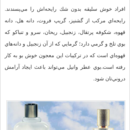
افراد خوش سليقه بدون شك رايحه‌اش را مي‌پسندند.
رايحه‌اي مركب از گشنيز، گريپ فروت، دانه هل، دانه
قهوه، شكوفه پرتقال، زنجبيل، ريحان، سرو و تنباكو كه
بوي تلخ و گرمي دارد؛ گرمايي كه از آن زنجبيل و دانه‌هاي
قهوه‌اي است كه در تركيبات اين معجون خوش بو به كار
رفته است.بوي عطر وانيل مي‌تواند باعث ايجاد آرامش
دروني‌تان شود.