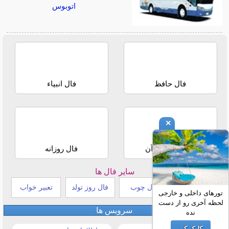
اتوبوس
فال حافظ
فال انبیاء
×
استخاره با قرآن
فال روزانه
سایر فال ها
طالع بینی هندی
فال چوب
فال روز تولد
تعبیر خواب
تورهای داخلی و خارجی
لحظه آخری رو از دست
سرویس ها
نده
کلیک کن