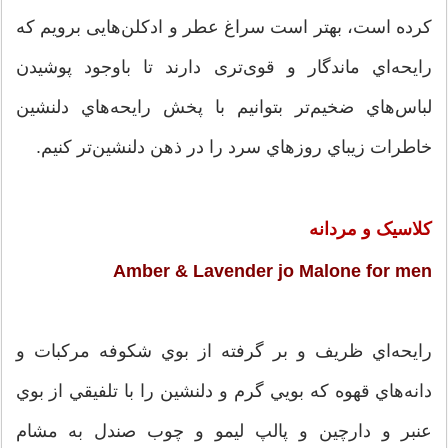
كرده است، بهتر است سراغ عطر و ادکلن‌هایی برویم كه
رايحه‌اي ماندگار و قوی‌تری دارند تا باوجود پوشيدن
لباس‌هاي ضخيم‌تر بتوانيم با پخش رايحه‌هاي دلنشين
خاطرات زيباي روزهاي سرد را در ذهن دلنشین‌تر كنيم.
کلاسیک و مردانه
Amber & Lavender jo Malone for men
رايحه‌اي ظريف و بر گرفته از بوي شكوفه مركبات و
دانه‌هاي قهوه كه بويي گرم و دلنشين را با تلفيقي از بوي
عنبر و دارچين و پالپ ليمو و چوب صندل به مشام