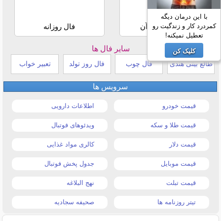
با این درمان دیگه
کمردرد کار و زندگیت رو
استخاره با قرآن
فال روزانه
تعطیل نمیکنه!
سایر فال ها
کلیک کن
طالع بینی هندی
فال چوب
فال روز تولد
تعبیر خواب
سرویس ها
قیمت خودرو
اطلاعات دارویی
قیمت طلا و سکه
ویدئوهای فوتبال
قیمت دلار
کالری مواد غذایی
قیمت موبایل
جدول پخش فوتبال
قیمت تبلت
نهج البلاغه
تیتر روزنامه ها
صحیفه سجادیه