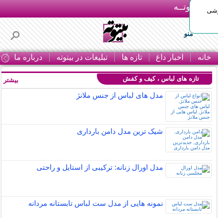
بـیتوتــه
وشی
منو
خانه
اخبار داغ
تازه ها
تبلیغات در بیتوته
درباره ما
ت
تازه های لباس ، کیف و کفش
بیشتر »
مدل های لباس از جنس ملانژ
شیک ترین مدل دامن بارداری
مدل اورال زنانه: ترکیبی از استایل و راحتی
نمونه هایی از مدل ست لباس تابستانه مردانه