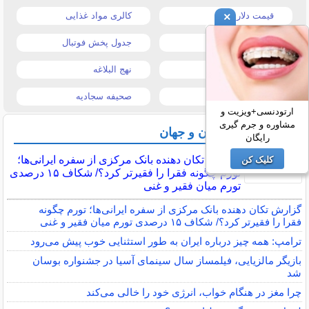
قیمت دلار
کالری مواد غذایی
×
قیمت موبایل
جدول پخش فوتبال
قیمت تبلت
نهج البلاغه
تیتر روزنامه ها
صحیفه سجادیه
ارتودنسی+ویزیت و
مشاوره و جرم گیری
آخرین اخبار ایران و جهان
رایگان
گزارش تکان‌ دهنده بانک مرکزی از سفره ایرانی‌ها؛
کلیک کن
تورم چگونه فقرا را فقیرتر کرد؟/ شکاف ۱۵ درصدی
تورم میان فقیر و غنی
گزارش تکان‌ دهنده بانک مرکزی از سفره ایرانی‌ها؛ تورم چگونه
فقرا را فقیرتر کرد؟/ شکاف ۱۵ درصدی تورم میان فقیر و غنی
ترامپ: همه چیز درباره ایران به طور استثنایی خوب پیش می‌رود
بازیگر مالزیایی، فیلمساز سال سینمای آسیا در جشنواره بوسان
شد
چرا مغز در هنگام خواب، انرژی خود را خالی می‌کند