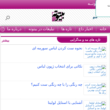
بـیتوتــه
ات
منو
خانه
اخبار داغ
تازه ها
تبلیغات در بیتوته
درباره ما
ت
تازه های مد و مدگرایی
بیشتر »
نحوه ست کردن لباس سورمه ای
نکاتی برای انتخاب ژپون لباس
چه رنگی را با چه رنگی ست کنیم؟
آشنایی با استایل لولیتا