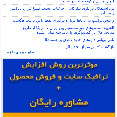
لیونل مسی چگونه میلیاردر شد؟
برد استقلال در بازی تدارکاتی | جزئیات عجیب فسخ قرارداد رامین
رضاییان
واکنش ترامپ به ادعاها درباره درگیری لفظی‌اش با پیت هگست
العربیه: تماس‌های غیر مستقیم بین ایران و آمریکا از طریق
میانجی‌ها؛ این گفت‌و‌گو‌ها وارد مرحله نهایی شده
تأثیر پنهانی داروهای جدید لاغری بر چشم‌ها!
بازگشت کتابی بعد از ۱۵۰سال
سایر خبرهای داغ »