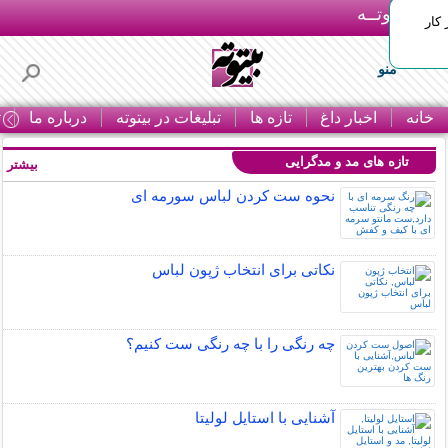
بـیتوتــه
 کار
منو
خانه
اخبار داغ
تازه ها
تبلیغات در بیتوته
درباره ما
ت
تازه های مد و مدگرایی
بیشتر »
نحوه ست کردن لباس سورمه ای
نکاتی برای انتخاب ژپون لباس
چه رنگی را با چه رنگی ست کنیم؟
آشنایی با استایل لولیتا