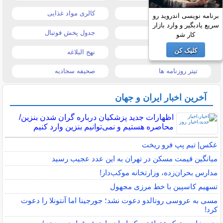
قیمت دلار
کالری مواد غذایی
برنامه نویسی اندروید رو
سریع یادبگیر و وارد بازار
قیمت موبایل
جدول پخش فوتبال
کار شو
کلیک کن
قیمت تبلت
نهج البلاغه
تیتر روزنامه ها
صحیفه سجادیه
آخرین اخبار ایران و جهان
اظهارات جدید پزشکیان درباره گران شدن بنزین/
محاصره هستیم و نمی‌توانیم بنزین وارد کنیم
عکس| تیم پپ فرو ریخت
میانگین قیمت مسکن در تهران به این عدد عجیب رسید
مدارس بحران‌زده، وزارتخانه موکب‌دار!
تسهیم کاسپین با خط مرزی مجهول
مسی به عروسی رونالدو دعوت نشد؛ جورجینا اما آنتونلا را دعوت
کرد!